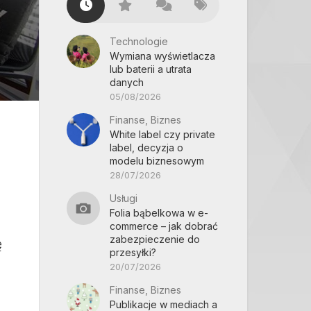
Technologie
Wymiana wyświetlacza
lub baterii a utrata
danych
05/08/2026
Finanse, Biznes
White label czy private
label, decyzja o
modelu biznesowym
28/07/2026
Usługi
Folia bąbelkowa w e-
commerce – jak dobrać
zabezpieczenie do
ę
przesyłki?
20/07/2026
Finanse, Biznes
Publikacje w mediach a