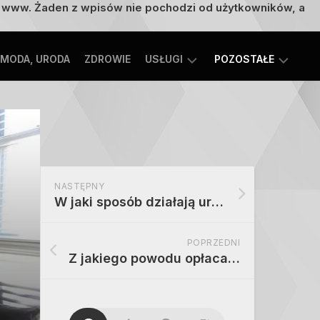
on www. Żaden z wpisów nie pochodzi od użytkowników, a
MODA, URODA
ZDROWIE
USŁUGI
POZOSTAŁE
TECHNOLOGIE
ROZRYWKA,
EDUKACJA
SPORT,
TURYSTYKA
MOTORYZACJA,
NASTĘPNY
TRANSPORT
W jaki sposób działają urządzenia zwane granitorami
POPRZEDNI
Z jakiego powodu opłaca się wyjechać na wakacje kamperem