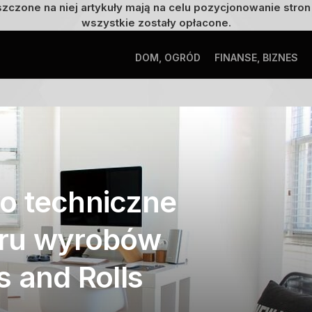
szczone na niej artykuły mają na celu pozycjonowanie str
wszystkie zostały opłacone.
DOM, OGRÓD
FINANSE, BIZNES
o techniczne
oru wyrobów
 and Rolls