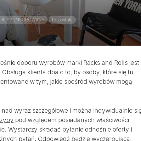
KUŁ SPONSOROWANY
Pozostałe
ośnie doboru wyrobów marki Racks and Rolls jest
bsługa klienta dba o to, by osoby, które się tu
orientowane w tym, jakie spośród wyrobów mogą
ą nad wyraz szczegółowe i można indywidualnie si
szyby
pod względem posiadanych właściwości
ie. Wystarczy składać pytanie odnośnie oferty i
żnych pytań. Odpowiedź będzie wyczerpująca.