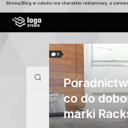
Strona/Blog w całości ma charakter reklamowy, a zamie
Przejdź
do
treści
0
Poradnictw
co do dob
marki Racks