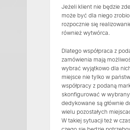
Jeżeli klient nie będzie 
może być dla niego zrobio
rozpocznie się realizowan
również wytwórca.
Dlatego współpraca z poda
zamówienia mają możliwoś
wybrać wyjątkowo dla nich
miejsce nie tylko w państwi
współpracy z podaną mark
skonfigurować w wybrany 
dedykowane są głównie do
wielu pozostałych miejscac
W takiej sytuacji też w cz
czego się będzie potrzeb