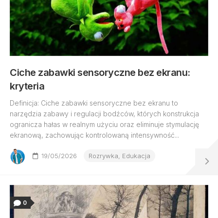
Ciche zabawki sensoryczne bez ekranu:
kryteria
Definicja: Ciche zabawki sensoryczne bez ekranu to
narzędzia zabawy i regulacji bodźców, których konstrukcja
ogranicza hałas w realnym użyciu oraz eliminuje stymulację
ekranową, zachowując kontrolowaną intensywność...
19/05/2026
Rozrywka, Edukacja
0