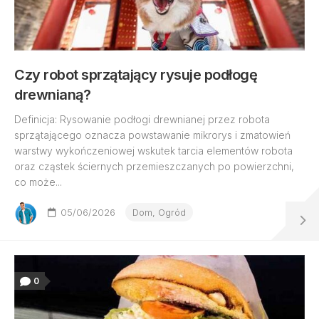
Czy robot sprzątający rysuje podłogę
drewnianą?
Definicja: Rysowanie podłogi drewnianej przez robota
sprzątającego oznacza powstawanie mikrorys i zmatowień
warstwy wykończeniowej wskutek tarcia elementów robota
oraz cząstek ściernych przemieszczanych po powierzchni,
co może...
05/06/2026
Dom, Ogród
0