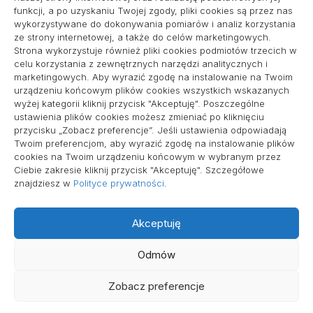
pozycjonowanie lokalne
funkcji, a po uzyskaniu Twojej zgody, pliki cookies są przez nas
wykorzystywane do dokonywania pomiarów i analiz korzystania
ze strony internetowej, a także do celów marketingowych.
Strona wykorzystuje również pliki cookies podmiotów trzecich w
Informacje
celu korzystania z zewnętrznych narzędzi analitycznych i
marketingowych. Aby wyrazić zgodę na instalowanie na Twoim
Polityka plików cookies (EU)
urządzeniu końcowym plików cookies wszystkich wskazanych
wyżej kategorii kliknij przycisk "Akceptuję". Poszczególne
Polityka prywatności
ustawienia plików cookies możesz zmieniać po kliknięciu
przycisku „Zobacz preferencje”. Jeśli ustawienia odpowiadają
Twoim preferencjom, aby wyrazić zgodę na instalowanie plików
cookies na Twoim urządzeniu końcowym w wybranym przez
Ciebie zakresie kliknij przycisk "Akceptuję". Szczegółowe
znajdziesz w
Polityce prywatności
.
Akceptuję
Wszelkie prawa zastrzeżone
Odmów
Zobacz preferencje