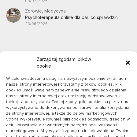
08/07/2026
Zdrowie, Medycyna
Psychoterapeuta online dla par: co sprawdzić
23/06/2026
Zarządzaj zgodami plików
cookie
Projekty domów Podkarpacie
W celu świadczenia usług na najwyższym poziomie w ramach
naszej strony internetowej korzystamy z plików cookies. Pliki
cookies umożliwiają nam zapewnienie prawidłowego działania
naszej strony internetowej oraz realizację podstawowych jej
pozycjonowanie lokalne
funkcji, a po uzyskaniu Twojej zgody, pliki cookies są przez nas
wykorzystywane do dokonywania pomiarów i analiz korzystania
ze strony internetowej, a także do celów marketingowych.
Strona wykorzystuje również pliki cookies podmiotów trzecich w
Informacje
celu korzystania z zewnętrznych narzędzi analitycznych i
marketingowych. Aby wyrazić zgodę na instalowanie na Twoim
Polityka plików cookies (EU)
urządzeniu końcowym plików cookies wszystkich wskazanych