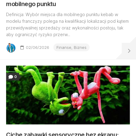
mobilnego punktu
Definicja: Wybór miejsca dla mobilnego punktu kebab w
modelu franczyzy polega na kwalifikacji lokalizacji pod kątem
przewidywalnej sprzedaży oraz wykonalności postoju, tak
aby ograniczyć ryzyko przerw...
02/06/2026
Finanse, Biznes
0
Ciche zabawki sensoryczne bez ekranu: