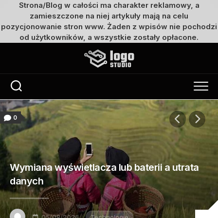
Strona/Blog w całości ma charakter reklamowy, a
zamieszczone na niej artykuły mają na celu
pozycjonowanie stron www. Żaden z wpisów nie pochodzi
od użytkowników, a wszystkie zostały opłacone.
Przejdź
do
treści
0
Wymiana wyświetlacza lub baterii a utrata
danych
05/08/2026
Technologie