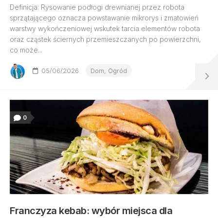
Definicja: Rysowanie podłogi drewnianej przez robota
sprzątającego oznacza powstawanie mikrorys i zmatowień
warstwy wykończeniowej wskutek tarcia elementów robota
oraz cząstek ściernych przemieszczanych po powierzchni,
co może...
05/06/2026
Dom, Ogród
0
Franczyza kebab: wybór miejsca dla