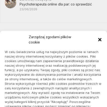
Psychoterapeuta online dla par: co sprawdzić
23/06/2026
Zarządzaj zgodami plików
cookie
Projekty domów Podkarpacie
W celu świadczenia usług na najwyższym poziomie w ramach
naszej strony internetowej korzystamy z plików cookies. Pliki
cookies umożliwiają nam zapewnienie prawidłowego działania
naszej strony internetowej oraz realizację podstawowych jej
pozycjonowanie lokalne
funkcji, a po uzyskaniu Twojej zgody, pliki cookies są przez nas
wykorzystywane do dokonywania pomiarów i analiz korzystania
ze strony internetowej, a także do celów marketingowych.
Strona wykorzystuje również pliki cookies podmiotów trzecich w
Informacje
celu korzystania z zewnętrznych narzędzi analitycznych i
marketingowych. Aby wyrazić zgodę na instalowanie na Twoim
Polityka plików cookies (EU)
urządzeniu końcowym plików cookies wszystkich wskazanych
wyżej kategorii kliknij przycisk "Akceptuję". Poszczególne
Polityka prywatności
ustawienia plików cookies możesz zmieniać po kliknięciu