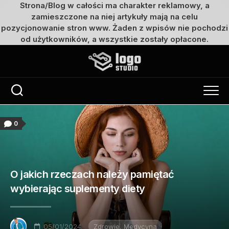
Strona/Blog w całości ma charakter reklamowy, a
zamieszczone na niej artykuły mają na celu
pozycjonowanie stron www. Żaden z wpisów nie pochodzi
od użytkowników, a wszystkie zostały opłacone.
Przejdź
do
treści
0
O jakich rzeczach należy pamiętać
wybierając suplementy diety
05/01/2024
Zdrowie, Medycyna