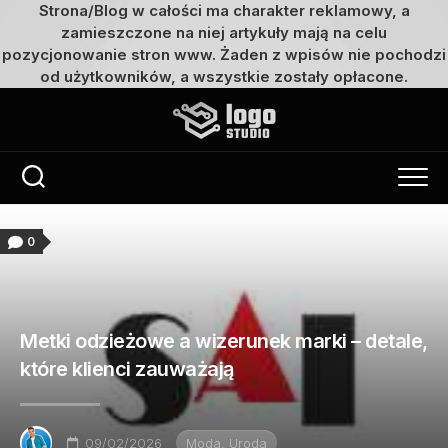
Strona/Blog w całości ma charakter reklamowy, a
zamieszczone na niej artykuły mają na celu
pozycjonowanie stron www. Żaden z wpisów nie pochodzi
od użytkowników, a wszystkie zostały opłacone.
Przejdź
do
treści
0
Metki odzieżowe a wizerunek marki – detale,
które klienci zauważają
09/02/2026
Moda, Uroda