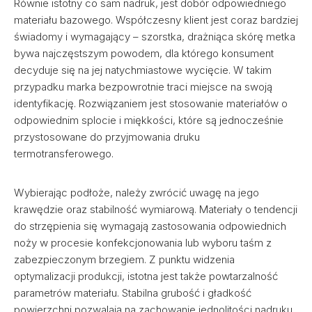
Równie istotny co sam nadruk, jest dobór odpowiedniego
materiału bazowego. Współczesny klient jest coraz bardziej
świadomy i wymagający – szorstka, drażniąca skórę metka
bywa najczęstszym powodem, dla którego konsument
decyduje się na jej natychmiastowe wycięcie. W takim
przypadku marka bezpowrotnie traci miejsce na swoją
identyfikację. Rozwiązaniem jest stosowanie materiałów o
odpowiednim splocie i miękkości, które są jednocześnie
przystosowane do przyjmowania druku
termotransferowego.
Wybierając podłoże, należy zwrócić uwagę na jego
krawędzie oraz stabilność wymiarową. Materiały o tendencji
do strzępienia się wymagają zastosowania odpowiednich
noży w procesie konfekcjonowania lub wyboru taśm z
zabezpieczonym brzegiem. Z punktu widzenia
optymalizacji produkcji, istotna jest także powtarzalność
parametrów materiału. Stabilna grubość i gładkość
powierzchni pozwalają na zachowanie jednolitości nadruku