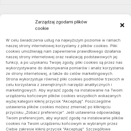
Zarządzaj zgodami plików
cookie
Projekty domów Podkarpacie
W celu świadczenia usług na najwyższym poziomie w ramach
naszej strony internetowej korzystamy z plików cookies. Pliki
cookies umożliwiają nam zapewnienie prawidłowego działania
naszej strony internetowej oraz realizację podstawowych jej
pozycjonowanie lokalne
funkcji, a po uzyskaniu Twojej zgody, pliki cookies są przez nas
wykorzystywane do dokonywania pomiarów i analiz korzystania
ze strony internetowej, a także do celów marketingowych.
Strona wykorzystuje również pliki cookies podmiotów trzecich w
Informacje
celu korzystania z zewnętrznych narzędzi analitycznych i
marketingowych. Aby wyrazić zgodę na instalowanie na Twoim
Polityka plików cookies (EU)
urządzeniu końcowym plików cookies wszystkich wskazanych
wyżej kategorii kliknij przycisk "Akceptuję". Poszczególne
Polityka prywatności
ustawienia plików cookies możesz zmieniać po kliknięciu
przycisku „Zobacz preferencje”. Jeśli ustawienia odpowiadają
Twoim preferencjom, aby wyrazić zgodę na instalowanie plików
cookies na Twoim urządzeniu końcowym w wybranym przez
Ciebie zakresie kliknij przycisk "Akceptuję". Szczegółowe