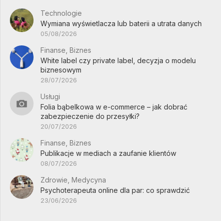
Technologie
Wymiana wyświetlacza lub baterii a utrata danych
05/08/2026
Finanse, Biznes
White label czy private label, decyzja o modelu
biznesowym
28/07/2026
Usługi
Folia bąbelkowa w e-commerce – jak dobrać
zabezpieczenie do przesyłki?
20/07/2026
Finanse, Biznes
Publikacje w mediach a zaufanie klientów
08/07/2026
Zdrowie, Medycyna
Psychoterapeuta online dla par: co sprawdzić
23/06/2026