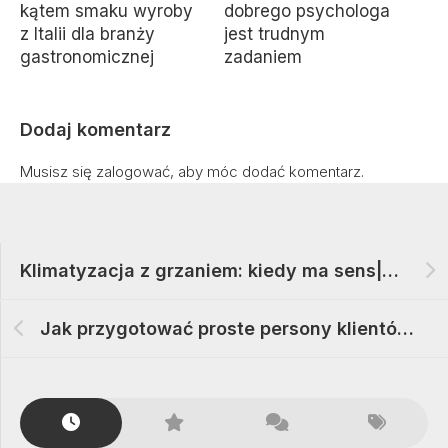
kątem smaku wyroby
dobrego psychologa
z Italii dla branży
jest trudnym
gastronomicznej
zadaniem
Dodaj komentarz
Musisz się
zalogować
, aby móc dodać komentarz.
Klimatyzacja z grzaniem: kiedy ma sens|Od chłodzenia do dogrzewania: pompa ciepła powietrze–powietrze
Jak przygotować proste persony klientów do marketingu – szablony, przykłady, efekty