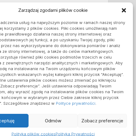
Zarządzaj zgodami plików cookie
Informacje
iadczenia usług na najwyższym poziomie w ramach naszej strony
Polityka plików cookies (EU)
ej korzystamy z plików cookies. Pliki cookies umożliwiają nam
Polityka prywatności
e prawidłowego działania naszej strony internetowej oraz
 podstawowych jej funkcji, a po uzyskaniu Twojej zgody, pliki
ą przez nas wykorzystywane do dokonywania pomiarów i analiz
a ze strony internetowej, a także do celów marketingowych.
orzystuje również pliki cookies podmiotów trzecich w celu
a z zewnętrznych narzędzi analitycznych i marketingowych. Aby
godę na instalowanie na Twoim urządzeniu końcowym plików
zystkich wskazanych wyżej kategorii kliknij przycisk "Akceptuję".
ne ustawienia plików cookies możesz zmieniać po kliknięciu
„Zobacz preferencje”. Jeśli ustawienia odpowiadają Twoim
om, aby wyrazić zgodę na instalowanie plików cookies na Twoim
 końcowym w wybranym przez Ciebie zakresie kliknij przycisk
ę". Szczegółowe znajdziesz w
Polityce prywatności
.
ceptuję
Odmów
Zobacz preferencje
Polityka plików cookies
Polityka Prywatności