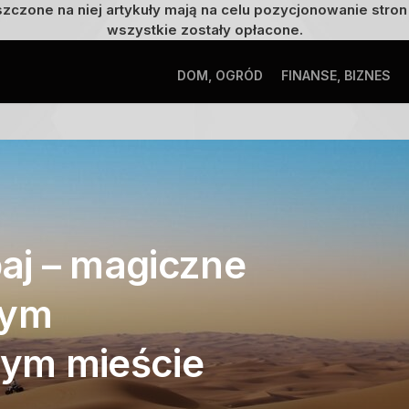
szczone na niej artykuły mają na celu pozycjonowanie str
wszystkie zostały opłacone.
DOM, OGRÓD
FINANSE, BIZNES
aj – magiczne
tym
ym mieście