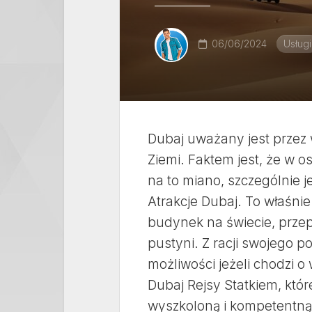
06/06/2024
Usługi
Dubaj uważany jest przez w
Ziemi. Faktem jest, że w 
na to miano, szczególnie je
Atrakcje Dubaj. To właśni
budynek na świecie, prze
pustyni. Z racji swojego 
możliwości jeżeli chodzi o
Dubaj Rejsy Statkiem, któ
wyszkoloną i kompetentną