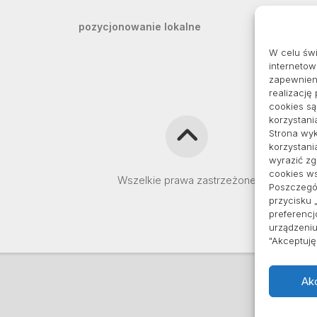
pozycjonowanie lokalne
W celu św
internetow
zapewnieni
realizację
cookies s
korzystani
Strona wyk
korzystani
wyrazić z
cookies ws
Wszelkie prawa zastrzeżone
Poszczegól
przycisku 
preferencj
urządzeniu
"Akceptuj
Ak