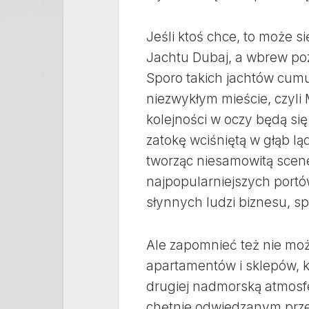
Jeśli ktoś chce, to może 
Jachtu Dubaj, a wbrew poz
Sporo takich jachtów cumu
niezwykłym mieście, czyli M
kolejności w oczy będą si
zatokę wciśniętą w głąb l
tworząc niesamowitą scene
najpopularniejszych portó
słynnych ludzi biznesu, sp
Ale zapomnieć też nie moż
apartamentów i sklepów, któ
drugiej nadmorską atmosfe
chętnie odwiedzanym przez