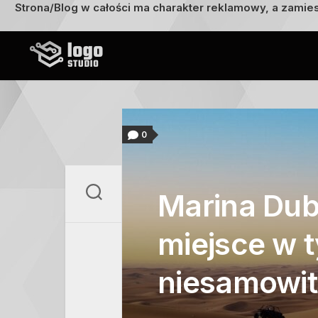
Strona/Blog w całości ma charakter reklamowy, a zamie
Przejdź
do
treści
0
Marina Dub
miejsce w 
niesamowit