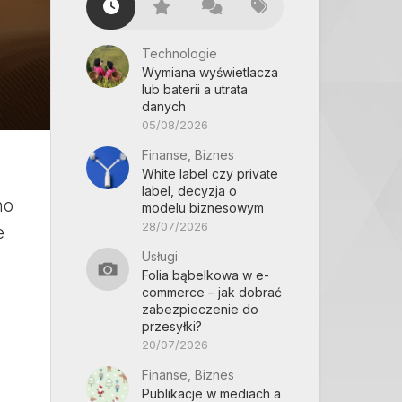
Technologie
Wymiana wyświetlacza
lub baterii a utrata
danych
05/08/2026
Finanse, Biznes
White label czy private
label, decyzja o
no
modelu biznesowym
28/07/2026
e
Usługi
Folia bąbelkowa w e-
commerce – jak dobrać
zabezpieczenie do
przesyłki?
20/07/2026
Finanse, Biznes
Publikacje w mediach a