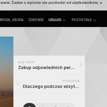
on www. Żaden z wpisów nie pochodzi od użytkowników, a
MODA, URODA
ZDROWIE
USŁUGI
POZOSTAŁE
TECHNOLOGIE
ROZRYWKA,
EDUKACJA
SPORT,
TURYSTYKA
MOTORYZACJA,
NASTĘPNY
TRANSPORT
Zakup odpowiednich perfum – jak się za to odpowiednio zabrać
POPRZEDNI
Dlaczego podczas wizyty w Dubaju warto zwiedzić słynną Marinę