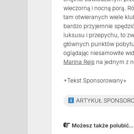
wieczorną i nocną porą. R
tam otwieranych wiele klu
bardzo przyjemnie spędzić 
luksusu i przepychu, to z
głównych punktów pobytu.
oglądając niesamowite wido
Marina Rejs
na jednym z n
+Tekst Sponsorowany+
ARTYKUŁ SPONSOR
Możesz także polubić...