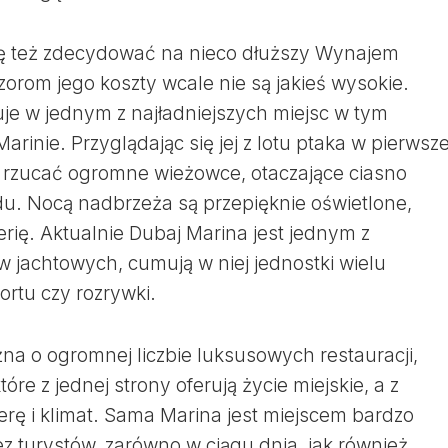
się też zdecydować na nieco dłuższy Wynajem
orom jego koszty wcale nie są jakieś wysokie.
je w jednym z najładniejszych miejsc w tym
arinie. Przyglądając się jej z lotu ptaka w pierwsze
ę rzucać ogromne wieżowce, otaczające ciasno
ądu. Nocą nadbrzeża są przepięknie oświetlone,
rię. Aktualnie Dubaj Marina jest jednym z
w jachtowych, cumują w niej jednostki wielu
ortu czy rozrywki.
na o ogromnej liczbie luksusowych restauracji,
re z jednej strony oferują życie miejskie, a z
rę i klimat. Sama Marina jest miejscem bardzo
 turystów, zarówno w ciągu dnia, jak również