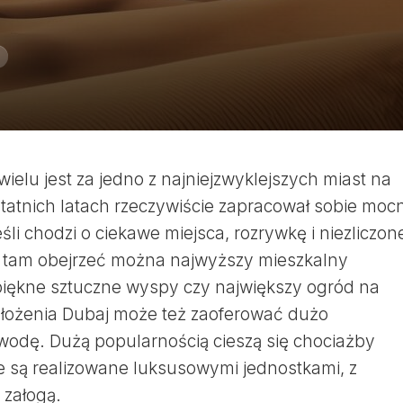
ielu jest za jedno z najniejzwyklejszych miast na
ostatnich latach rzeczywiście zapracował sobie moc
śli chodzi o ciekawe miejsca, rozrywkę i niezliczon
e tam obejrzeć można najwyższy mieszkalny
piękne sztuczne wyspy czy największy ogród na
położenia Dubaj może też zaoferować dużo
 wodę. Dużą popularnością cieszą się chociażby
re są realizowane luksusowymi jednostkami, z
 załogą.