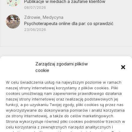
Publikacje w mediach a zaufanie klientów
08/07/2026
Zdrowie, Medycyna
Psychoterapeuta online dla par: co sprawdzić
23/06/2026
Zarządzaj zgodami plików
cookie
Projekty domów Podkarpacie
W celu świadczenia usług na najwyższym poziomie w ramach
naszej strony internetowej korzystamy z plików cookies. Pliki
cookies umożliwiają nam zapewnienie prawidłowego działania
naszej strony internetowej oraz realizację podstawowych jej
pozycjonowanie lokalne
funkcji, a po uzyskaniu Twojej zgody, pliki cookies są przez nas
wykorzystywane do dokonywania pomiarów i analiz korzystania
ze strony internetowej, a także do celów marketingowych.
Strona wykorzystuje również pliki cookies podmiotów trzecich w
Informacje
celu korzystania z zewnętrznych narzędzi analitycznych i