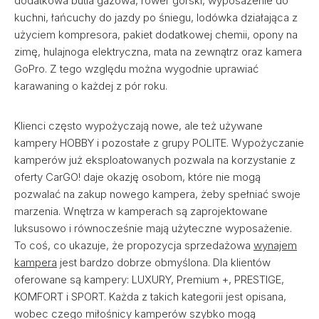
dodatkowa butla gazowa, rower górski, wyposażenie do
kuchni, łańcuchy do jazdy po śniegu, lodówka działająca z
użyciem kompresora, pakiet dodatkowej chemii, opony na
zimę, hulajnoga elektryczna, mata na zewnątrz oraz kamera
GoPro. Z tego względu można wygodnie uprawiać
karawaning o każdej z pór roku.
Klienci często wypożyczają nowe, ale też używane
kampery HOBBY i pozostałe z grupy POLITE. Wypożyczanie
kamperów już eksploatowanych pozwala na korzystanie z
oferty CarGO! daje okazję osobom, które nie mogą
pozwalać na zakup nowego kampera, żeby spełniać swoje
marzenia. Wnętrza w kamperach są zaprojektowane
luksusowo i równocześnie mają użyteczne wyposażenie.
To coś, co ukazuje, że propozycja sprzedażowa
wynajem
kampera
jest bardzo dobrze obmyślona. Dla klientów
oferowane są kampery: LUXURY, Premium +, PRESTIGE,
KOMFORT i SPORT. Każda z takich kategorii jest opisana,
wobec czego miłośnicy kamperów szybko mogą