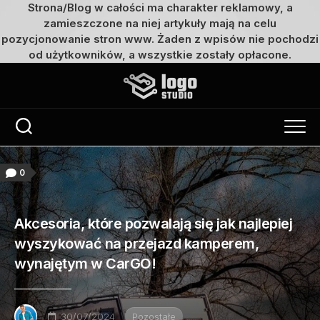
Strona/Blog w całości ma charakter reklamowy, a
zamieszczone na niej artykuły mają na celu
pozycjonowanie stron www. Żaden z wpisów nie pochodzi
od użytkowników, a wszystkie zostały opłacone.
Przejdź
do
treści
0
Akcesoria, które pozwalają się jak najlepiej
wyszykować na przejazd kamperem,
wynajętym w CarGO!
30/07/2024
Pozostałe