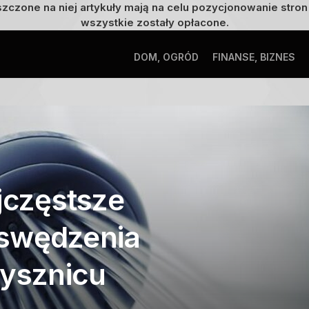
szczone na niej artykuły mają na celu pozycjonowanie str
wszystkie zostały opłacone.
DOM, OGRÓD
FINANSE, BIZNES
jczęstsze
 swędzenia
rysznicu