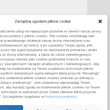
Zarządzaj zgodami plików cookie
Informacje
iadczenia usług na najwyższym poziomie w ramach naszej strony
Polityka plików cookies (EU)
ej korzystamy z plików cookies. Pliki cookies umożliwiają nam
Polityka prywatności
e prawidłowego działania naszej strony internetowej oraz
 podstawowych jej funkcji, a po uzyskaniu Twojej zgody, pliki
ą przez nas wykorzystywane do dokonywania pomiarów i analiz
a ze strony internetowej, a także do celów marketingowych.
orzystuje również pliki cookies podmiotów trzecich w celu
a z zewnętrznych narzędzi analitycznych i marketingowych. Aby
godę na instalowanie na Twoim urządzeniu końcowym plików
zystkich wskazanych wyżej kategorii kliknij przycisk "Akceptuję".
ne ustawienia plików cookies możesz zmieniać po kliknięciu
„Zobacz preferencje”. Jeśli ustawienia odpowiadają Twoim
om, aby wyrazić zgodę na instalowanie plików cookies na Twoim
 końcowym w wybranym przez Ciebie zakresie kliknij przycisk
ę". Szczegółowe znajdziesz w
Polityce prywatności
.