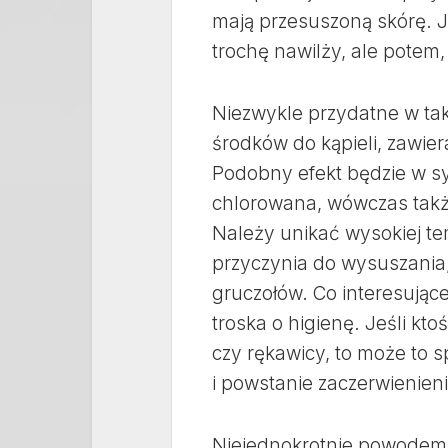
mają przesuszoną skórę. Je
trochę nawilży, ale potem,
Niezwykle przydatne w ta
środków do kąpieli, zawie
Podobny efekt będzie w sy
chlorowana, wówczas takż
Należy unikać wysokiej te
przyczynia do wysuszania
gruczołów. Co interesują
troska o higienę. Jeśli kt
czy rękawicy, to może to
i powstanie zaczerwienien
Niejednokrotnie powodem 