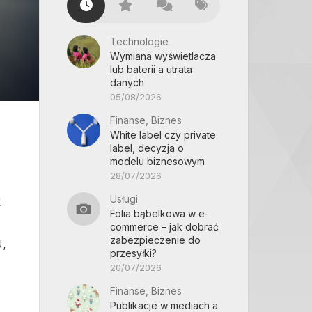
Technologie
Wymiana wyświetlacza
lub baterii a utrata
danych
05/08/2026
Finanse, Biznes
White label czy private
label, decyzja o
modelu biznesowym
28/07/2026
Usługi
k
Folia bąbelkowa w e-
commerce – jak dobrać
zabezpieczenie do
,
przesyłki?
20/07/2026
Finanse, Biznes
Publikacje w mediach a