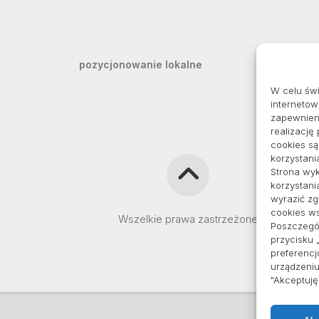
pozycjonowanie lokalne
W celu św
internetow
zapewnieni
realizację
cookies s
korzystani
Strona wyk
korzystani
wyrazić z
cookies ws
Wszelkie prawa zastrzeżone
Poszczegól
przycisku 
preferencj
urządzeniu
"Akceptuj