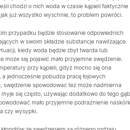
śli chodzi o nich woda w czasie kąpieli faktycznie
 jak już wszystko wyschnie, to problem powróci.
kim przypadku będzie stosowanie odpowiednich
rających w swoim składzie substancje nawilżające.
tuacji, kiedy woda będzie zbyt twarda lub
e może się pojawić mało przyjemne swędzenie.
mperatury przy kąpieli, gdyż mocno się ona
, a jednocześnie pobudza pracę łojowych
ce, swędzenie spowodować też może nadmierna
oś myje się często, używając dodatkowo do tego gąb
 spowodować mało przyjemne podrażnienie naskór
ia czy wysypki.
kłopotów ze swędzeniem są różnego rodzaju