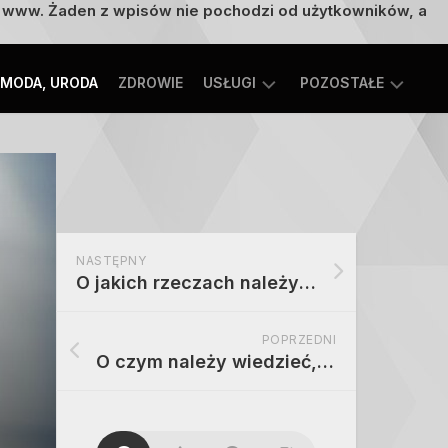
on www. Żaden z wpisów nie pochodzi od użytkowników, a
MODA, URODA
ZDROWIE
USŁUGI
POZOSTAŁE
TECHNOLOGIE
ROZRYWKA,
EDUKACJA
SPORT,
TURYSTYKA
MOTORYZACJA,
NASTĘPNY
TRANSPORT
O jakich rzeczach należy pamiętać przy wyborze szafy rack
POPRZEDNI
O czym należy wiedzieć, jeżeli ktoś się stara o pożyczkę unijną