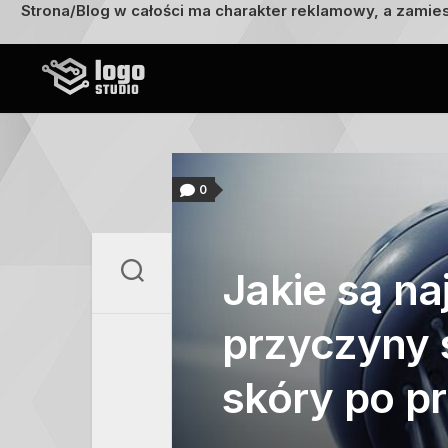
Strona/Blog w całości ma charakter reklamowy, a zamie
Przejdź
do
treści
0
Jakie są na
przyczyny
skóry po p