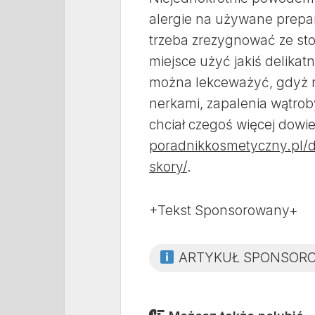
alergie na używane preparat
trzeba zrezygnować ze st
miejsce użyć jakiś delikat
można lekceważyć, gdyż n
nerkami, zapalenia wątrob
chciał czegoś więcej dowi
poradnikkosmetyczny.pl/d
skory/
.
+Tekst Sponsorowany+
ARTYKUŁ SPONSOR