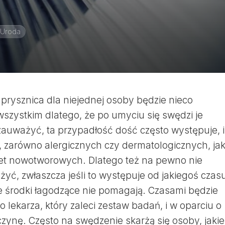
 Uroda
prysznica dla niejednej osoby będzie nieco
wszystkim dlatego, że po umyciu się swędzi je
auważyć, ta przypadłość dość często występuje, i
 zarówno alergicznych czy dermatologicznych, ja
t nowotworowych. Dlatego też na pewno nie
yć, zwłaszcza jeśli to występuje od jakiegoś czasu
 środki łagodzące nie pomagają. Czasami będzie
o lekarza, który zaleci zestaw badań, i w oparciu o
czynę. Często na swędzenie skarżą się osoby, jakie