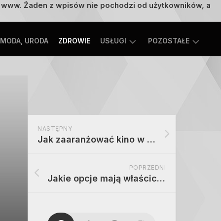
on www. Żaden z wpisów nie pochodzi od użytkowników, a
MODA, URODA
ZDROWIE
USŁUGI
POZOSTAŁE
TECHNOLOGIE
ROZRYWKA,
EDUKACJA
SPORT,
TURYSTYKA
MOTORYZACJA,
NASTĘPNY
TRANSPORT
Jak zaaranżować kino w domu oraz które akcesoria wybrać?
POPRZEDNI
Jakie opcje mają właściciele domów jeśli chodzi o monitoring