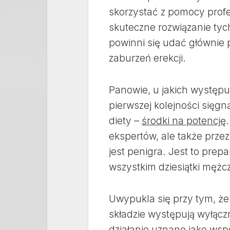
skorzystać z pomocy prof
skuteczne rozwiązanie tyc
powinni się udać głównie 
zaburzeń erekcji.
Panowie, u jakich występu
pierwszej kolejności sięg
diety –
środki na potencję
ekspertów, ale także prz
jest penigra. Jest to pre
wszystkim dziesiątki męż
Uwypukla się przy tym, że 
składzie występują wyłączn
działanie uznano jako ws