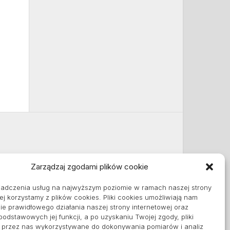
Zarządzaj zgodami plików cookie
Informacje
iadczenia usług na najwyższym poziomie w ramach naszej strony
Polityka plików cookies (EU)
ej korzystamy z plików cookies. Pliki cookies umożliwiają nam
Polityka prywatności
e prawidłowego działania naszej strony internetowej oraz
 podstawowych jej funkcji, a po uzyskaniu Twojej zgody, pliki
ą przez nas wykorzystywane do dokonywania pomiarów i analiz