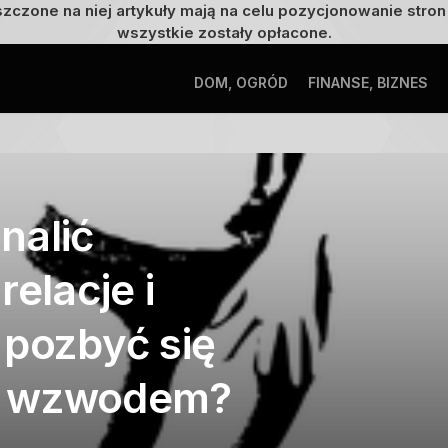
szczone na niej artykuły mają na celu pozycjonowanie str
wszystkie zostały opłacone.
DOM, OGRÓD
FINANSE, BIZNES
nalić
relacje i
 pozbyć się
z wzwodem?