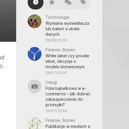
Technologie
Wymiana wyświetlacza
lub baterii a utrata
danych
05/08/2026
Finanse, Biznes
White label czy private
ad
label, decyzja o
o.
modelu biznesowym
28/07/2026
Usługi
Folia bąbelkowa w e-
commerce – jak dobrać
zabezpieczenie do
przesyłki?
20/07/2026
Finanse, Biznes
Publikacje w mediach a