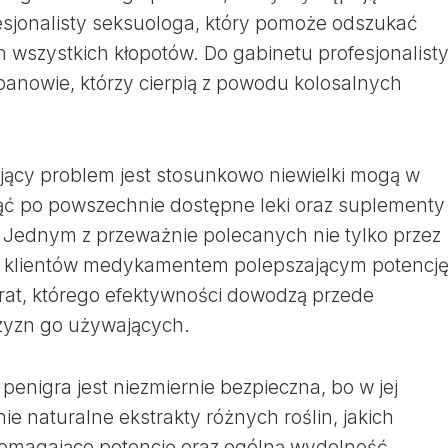
esjonalisty seksuologa, który pomoże odszukać
h wszystkich kłopotów. Do gabinetu profesjonalist
panowie, którzy cierpią z powodu kolosalnych
jący problem jest stosunkowo niewielki mogą w
nąć po powszechnie dostępne leki oraz suplementy
. Jednym z przeważnie polecanych nie tylko przez
ez klientów medykamentem polepszającym potencj
parat, którego efektywności dowodzą przede
czyzn go używających.
penigra jest niezmiernie bezpieczna, bo w jej
ie naturalne ekstrakty różnych roślin, jakich
pomagające potencję oraz ogólną wydolność