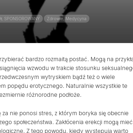
UŁ SPONSOROWANY
Zdrowie, Medycyna
rzybierać bardzo rozmaitą postać. Mogą na przykł
siągnięcia wzwodu w trakcie stosunku seksualneg
przedwczesnym wytryskiem bądź też o wiele
 popędu erotycznego. Naturalnie wszystkie te
iezmiernie różnorodne podłoże.
za nie ponosi stres, z którym boryka się obecnie
zego społeczeństwa. Zakłócenia erekcji mogą mieć
ologiczne. Z tego powodu, kiedy występują warto