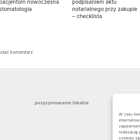
pacjentom nowoczesna
podpisaniem aktu
stomatologia
notarialnego przy zakupie
– checklista
odać komentarz.
pozycjonowanie lokalne
W celu św
internetow
zapewnieni
realizację
cookies s