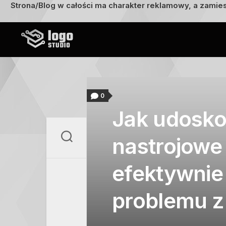
Strona/Blog w całości ma charakter reklamowy, a zamie
Przejdź
do
treści
0
Jak udosko
nastrojowe 
efektywnie
problemu 