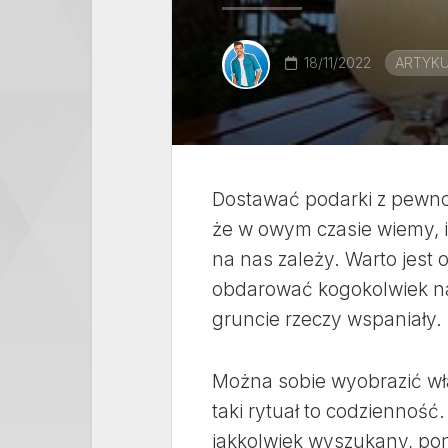
18/11/2022
ARTYK
Dostawać podarki z pewnoś
że w owym czasie wiemy, iż
na nas zależy. Warto jest
obdarować kogokolwiek naj
gruncie rzeczy wspaniały.
Można sobie wyobrazić wł
taki rytuał to codziennoś
jakkolwiek wyszukany, poni