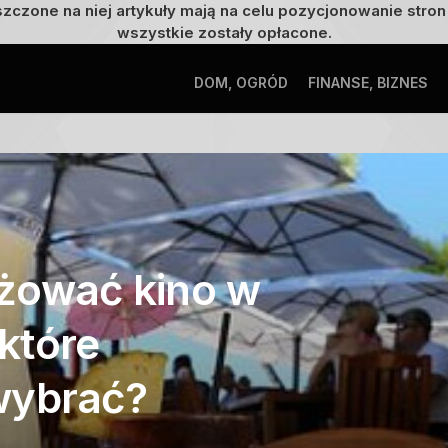
szczone na niej artykuły mają na celu pozycjonowanie str
wszystkie zostały opłacone.
DOM, OGRÓD
FINANSE, BIZNES
żować kino w
które
wybrać?