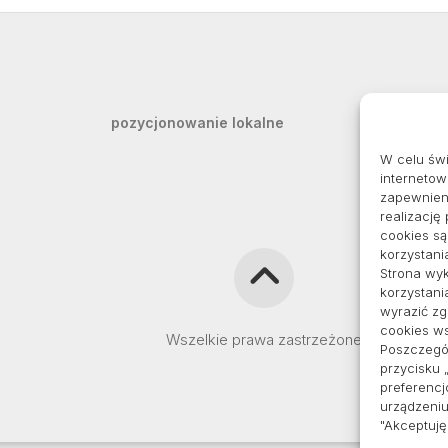
pozycjonowanie lokalne
W celu św
internetow
zapewnieni
realizację
cookies s
korzystani
Strona wyk
korzystani
wyrazić z
cookies ws
Wszelkie prawa zastrzeżone
Poszczegól
przycisku 
preferencj
urządzeniu
"Akceptuj