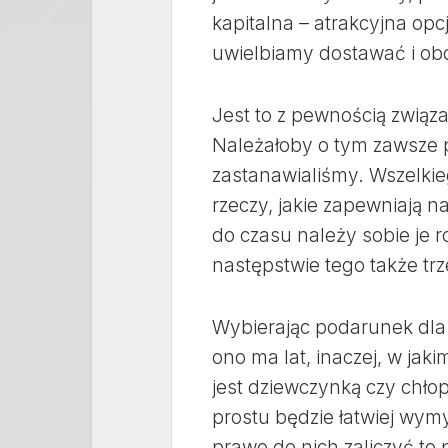
kapitalna – atrakcyjna opc
uwielbiamy dostawać i o
Jest to z pewnością związ
Należałoby o tym zawsze pa
zastanawialiśmy. Wszelkie
rzeczy, jakie zapewniają 
do czasu należy sobie je 
następstwie tego także trz
Wybierając podarunek dla
ono ma lat, inaczej, w jaki
jest dziewczynką czy chł
prostu będzie łatwiej wymy
prawo do nich zaliczyć to 