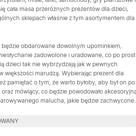
się cała masa przeróżnych prezentów dla dzieci,
ególnych sklepach właśnie z tym asortymentem dla
że będzie obdarowane dowolnym upominkiem,
niesłychanie zadowolone i uradowane, co po pros
ią dzieci tak nie wybrzydzają jak w pewnych
w większości marudzą. Wybierając prezent dla
ż pamiętać o tym, że warto byłoby, aby był on po
y oraz mówiący, co będzie powodowało akcesoryjn
darowywanego malucha, jakie będzie zachwycone.
OWANY