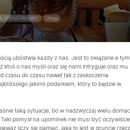
UŁ SPONSOROWANY
Usługi
cią ubóstwia każdy z nas. Jest to związane e tym
 ktoś o nas myśli oraz się nami intryguje oraz mu
 od czasu do czasu nawet tak z zaskoczenia
bliższego jakimś podarkiem, który to będzie w
aśnie taką sytuacje, bo w nadzwyczaj wielu doma
ć. Taki pomysł na upominek nie musi być oczywiści
eważ liczy się pamięć, jaka to jest w gruncie rzec