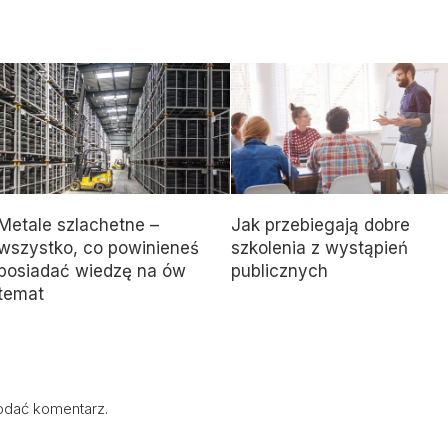
Metale szlachetne –
Jak przebiegają dobre
wszystko, co powinieneś
szkolenia z wystąpień
posiadać wiedzę na ów
publicznych
temat
odać komentarz.