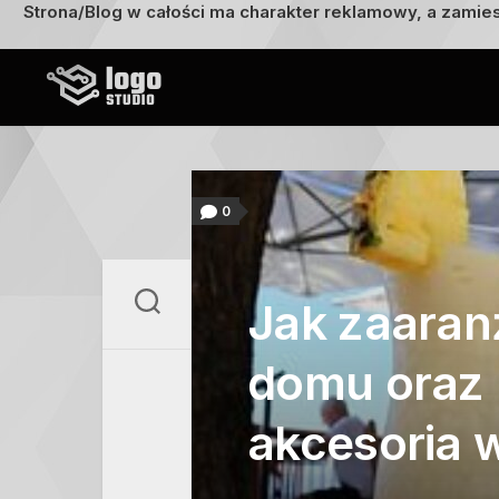
Strona/Blog w całości ma charakter reklamowy, a zamie
Przejdź
do
treści
0
Jak zaaran
domu oraz 
akcesoria 