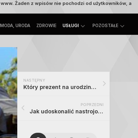
on www. Żaden z wpisów nie pochodzi od użytkowników, a
MODA, URODA
ZDROWIE
USŁUGI
POZOSTAŁE
TECHNOLOGIE
ROZRYWKA,
EDUKACJA
SPORT,
TURYSTYKA
MOTORYZACJA,
NASTĘPNY
TRANSPORT
Który prezent na urodziny dla potomka wybrać – idee na pewne oraz fajne podarki
POPRZEDNI
Jak udoskonalić nastrojowe relacje i efektywnie pozbyć się problemu z wzwodem?