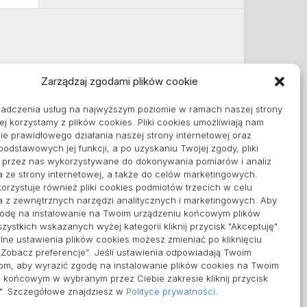
Zarządzaj zgodami plików cookie
Informacje
iadczenia usług na najwyższym poziomie w ramach naszej strony
Polityka plików cookies (EU)
ej korzystamy z plików cookies. Pliki cookies umożliwiają nam
Polityka prywatności
e prawidłowego działania naszej strony internetowej oraz
 podstawowych jej funkcji, a po uzyskaniu Twojej zgody, pliki
ą przez nas wykorzystywane do dokonywania pomiarów i analiz
a ze strony internetowej, a także do celów marketingowych.
orzystuje również pliki cookies podmiotów trzecich w celu
a z zewnętrznych narzędzi analitycznych i marketingowych. Aby
godę na instalowanie na Twoim urządzeniu końcowym plików
zystkich wskazanych wyżej kategorii kliknij przycisk "Akceptuję".
ne ustawienia plików cookies możesz zmieniać po kliknięciu
„Zobacz preferencje”. Jeśli ustawienia odpowiadają Twoim
om, aby wyrazić zgodę na instalowanie plików cookies na Twoim
 końcowym w wybranym przez Ciebie zakresie kliknij przycisk
ę". Szczegółowe znajdziesz w
Polityce prywatności
.