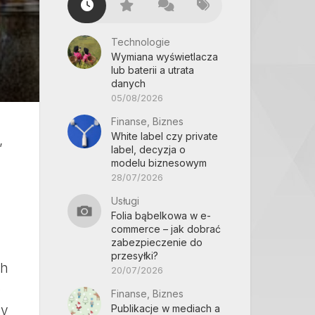
Technologie
Wymiana wyświetlacza
lub baterii a utrata
danych
05/08/2026
Finanse, Biznes
White label czy private
,
label, decyzja o
modelu biznesowym
28/07/2026
Usługi
Folia bąbelkowa w e-
commerce – jak dobrać
zabezpieczenie do
przesyłki?
ch
20/07/2026
e
Finanse, Biznes
zy
Publikacje w mediach a