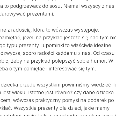
ja to
podgrzewacz do sosu
. Niemal wszyscy z nas
bdarowywać prezentami.
ane z radością, która to wówczas występuje.
miętać, jeżeli na przykład jeszcze się nad tym ni
go typu prezenty i upominki to właściwie idealne
nadzwyczaj sporo radości każdemu z nas. Od czasu
robić, żeby na przykład polepszyć sobie humor. W
eba o tym pamiętać i interesować się tym.
 dziecka przede wszystkim powinniśmy wiedzieć il
m jest wieku. Istotne jest również czy dane dziecko
opcem, wówczas praktyczny pomysł na podarek po
ślać. Wszystkie prezenty dla dzieci, jakie mamy
przytulani, misie, lalki, samochody, gry planszowe i