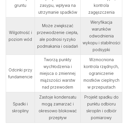
gruntu
zasypu, wpływa na
kontrola
utrzymanie spadków
zagęszczenia
Weryfikacja
Może zwiększać
warunków
Wilgotność i
przewodzenie ciepła,
odwodnienia
poziom wód
ale podnosi ryzyko
wykopu i stabilności
podmakania i osiadań
podsypki
Tworzą punkty
Wzmocniona
wychłodzenia i
kontrola rzędnych,
Odcinki przy
miejsca o zmiennej
ograniczenie
fundamencie
miąższości warstw
mostków cieplnych
nad przewodem
w przepustach
Zastoje kondensatu
Projekt spadku do
Spadki i
mogą zamarzać i
punktu odbioru
skropliny
okresowo blokować
skroplin i odbiór
przepływ
pomiarowy