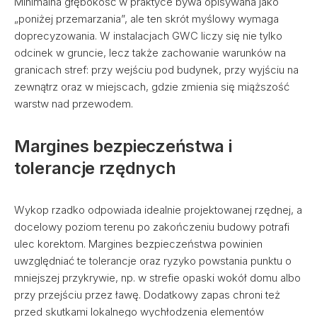
Minimalna głębokość w praktyce bywa opisywana jako
„poniżej przemarzania”, ale ten skrót myślowy wymaga
doprecyzowania. W instalacjach GWC liczy się nie tylko
odcinek w gruncie, lecz także zachowanie warunków na
granicach stref: przy wejściu pod budynek, przy wyjściu na
zewnątrz oraz w miejscach, gdzie zmienia się miąższość
warstw nad przewodem.
Margines bezpieczeństwa i
tolerancje rzędnych
Wykop rzadko odpowiada idealnie projektowanej rzędnej, a
docelowy poziom terenu po zakończeniu budowy potrafi
ulec korektom. Margines bezpieczeństwa powinien
uwzględniać te tolerancje oraz ryzyko powstania punktu o
mniejszej przykrywie, np. w strefie opaski wokół domu albo
przy przejściu przez ławę. Dodatkowy zapas chroni też
przed skutkami lokalnego wychłodzenia elementów