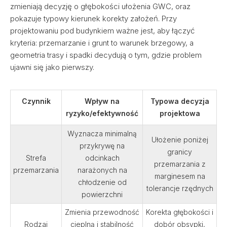
zmieniają decyzję o głębokości ułożenia GWC, oraz
pokazuje typowy kierunek korekty założeń. Przy
projektowaniu pod budynkiem ważne jest, aby łączyć
kryteria: przemarzanie i grunt to warunek brzegowy, a
geometria trasy i spadki decydują o tym, gdzie problem
ujawni się jako pierwszy.
Czynnik
Wpływ na
Typowa decyzja
ryzyko/efektywność
projektowa
Wyznacza minimalną
Ułożenie poniżej
przykrywę na
granicy
Strefa
odcinkach
przemarzania z
przemarzania
narażonych na
marginesem na
chłodzenie od
tolerancje rzędnych
powierzchni
Zmienia przewodność
Korekta głębokości i
Rodzaj
cieplną i stabilność
dobór obsypki,