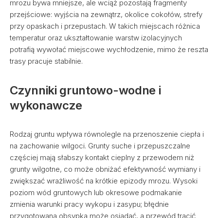
mrozu bywa mniejsze, ale wciąż pozostają fragmenty
przejściowe: wyjścia na zewnątrz, okolice cokołów, strefy
przy opaskach i przepustach. W takich miejscach różnica
temperatur oraz ukształtowanie warstw izolacyjnych
potrafią wywołać miejscowe wychłodzenie, mimo że reszta
trasy pracuje stabilnie.
Czynniki gruntowo-wodne i
wykonawcze
Rodzaj gruntu wpływa równolegle na przenoszenie ciepła i
na zachowanie wilgoci. Grunty suche i przepuszczalne
częściej mają słabszy kontakt cieplny z przewodem niż
grunty wilgotne, co może obniżać efektywność wymiany i
zwiększać wrażliwość na krótkie epizody mrozu. Wysoki
poziom wód gruntowych lub okresowe podmakanie
zmienia warunki pracy wykopu i zasypu; błędnie
przygotowana obsypka może osiadać, a przewód tracić