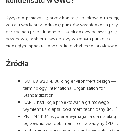
kondensatu w GWC?
Ryzyko ogranicza się przez kontrolę spadków, eliminację
zastoju wody oraz redukcję punktów wychłodzenia przy
przejściach przez fundament. Jeśli objawy pojawiają się
sezonowo, problem zwykle leży w jednym punkcie o
nieciągłym spadku lub w strefie o zbyt małej przykrywie.
Źródła
ISO 16818:2014, Building environment design —
terminology, International Organization for
Standardization.
KAPE, Instrukcja projektowania gruntowego
wymiennika ciepła, dokument techniczny (PDF).
PN-EN 14134, wybrane wymagania dla instalacji
ogrzewnictwa, dokument normalizacyjny (PDF).
GlobEnergia, opracowania branżowe dotyczące