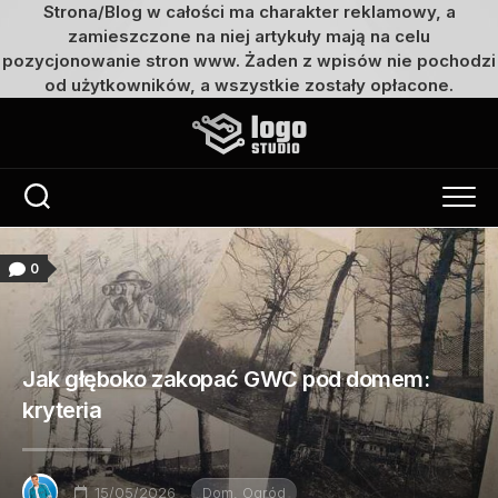
Strona/Blog w całości ma charakter reklamowy, a
zamieszczone na niej artykuły mają na celu
pozycjonowanie stron www. Żaden z wpisów nie pochodzi
od użytkowników, a wszystkie zostały opłacone.
Przejdź
do
treści
0
Jak głęboko zakopać GWC pod domem:
kryteria
15/05/2026
Dom, Ogród