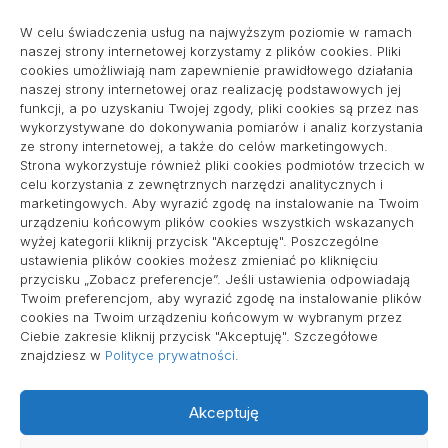
Projekty domów Podkarpacie
W celu świadczenia usług na najwyższym poziomie w ramach
naszej strony internetowej korzystamy z plików cookies. Pliki
cookies umożliwiają nam zapewnienie prawidłowego działania
naszej strony internetowej oraz realizację podstawowych jej
pozycjonowanie lokalne
funkcji, a po uzyskaniu Twojej zgody, pliki cookies są przez nas
wykorzystywane do dokonywania pomiarów i analiz korzystania
ze strony internetowej, a także do celów marketingowych.
Strona wykorzystuje również pliki cookies podmiotów trzecich w
Informacje
celu korzystania z zewnętrznych narzędzi analitycznych i
marketingowych. Aby wyrazić zgodę na instalowanie na Twoim
Polityka plików cookies (EU)
urządzeniu końcowym plików cookies wszystkich wskazanych
wyżej kategorii kliknij przycisk "Akceptuję". Poszczególne
Polityka prywatności
ustawienia plików cookies możesz zmieniać po kliknięciu
przycisku „Zobacz preferencje”. Jeśli ustawienia odpowiadają
Twoim preferencjom, aby wyrazić zgodę na instalowanie plików
cookies na Twoim urządzeniu końcowym w wybranym przez
Ciebie zakresie kliknij przycisk "Akceptuję". Szczegółowe
znajdziesz w
Polityce prywatności
.
Akceptuję
Wszelkie prawa zastrzeżone