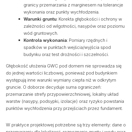
granicy przemarzania z marginesem na tolerancje
wykonania oraz punkty wychłodzenia.
Warunki gruntu
: Korekta głębokości i ochrony w
zależności od wilgotności, nasypów oraz poziomu
wód gruntowych.
Kontrola wykonania
: Pomiary rzędnych i
spadków w punktach wejścia/wyjścia spod
budynku oraz test drożności i szczelności.
Głębokość ułożenia GWC pod domem nie sprowadza się
do jednej wartości liczbowej, ponieważ pod budynkiem
występują inne warunki wymiany ciepła niż w odkrytym
gruncie. O doborze decyduje suma ograniczeń:
przemarzanie strefy przypowierzchniowej, lokalny układ
warstw (nasypy, podsypki, izolacje) oraz ryzyko powstania
punktów wychłodzenia przy przejściach przez fundament.
W praktyce projektowej potrzebne są trzy elementy: dane o
przemarzaniu dla lokalizacji, rozpoznanie gruntu i wody oraz