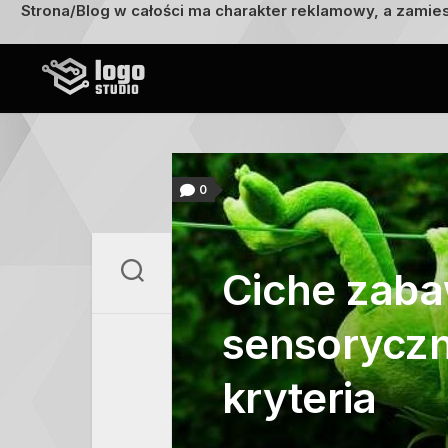
Strona/Blog w całości ma charakter reklamowy, a zamie
Przejdź
do
treści
0
Ciche zaba
sensoryczn
kryteria