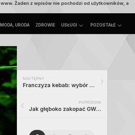
on www. Żaden z wpisów nie pochodzi od użytkowników, a
MODA, URODA
ZDROWIE
USŁUGI
POZOSTAŁE
TECHNOLOGIE
ROZRYWKA,
EDUKACJA
SPORT,
TURYSTYKA
MOTORYZACJA,
NASTĘPNY
TRANSPORT
Franczyza kebab: wybór miejsca dla mobilnego punktu
POPRZEDNI
Jak głęboko zakopać GWC pod domem: kryteria