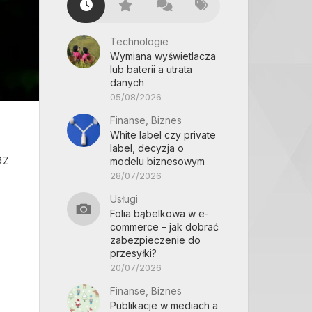
Technologie
Wymiana wyświetlacza
lub baterii a utrata
danych
05/08/2026
Finanse, Biznes
White label czy private
label, decyzja o
az
modelu biznesowym
28/07/2026
Usługi
Folia bąbelkowa w e-
commerce – jak dobrać
zabezpieczenie do
przesyłki?
20/07/2026
Finanse, Biznes
Publikacje w mediach a