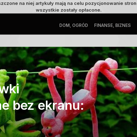
szczone na niej artykuły mają na celu pozycjonowanie str
wszystkie zostały opłacone.
DOM, OGRÓD
FINANSE, BIZNES
wki
e bez ekranu: