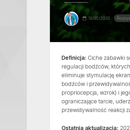
19/05/2026
Rozryw
Definicja:
Ciche zabawki s
regulacji bodźców, któryc
eliminuje stymulację ekr
bodźców i przewidywalność
propriocepcja, wzrok) i je
ograniczające tarcie, uder
przewidywalność reakcji 
Ostatnia aktualizacja:
202