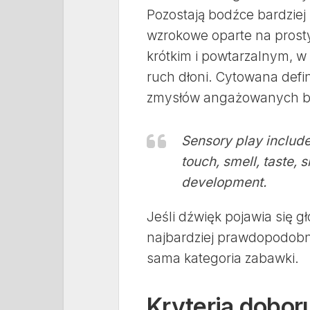
Pozostają bodźce bardziej
wzrokowe oparte na prost
krótkim i powtarzalnym, w 
ruch dłoni. Cytowana defi
zmysłów angażowanych bez
Sensory play includes
touch, smell, taste, s
development.
Jeśli dźwięk pojawia się g
najbardziej prawdopodobne
sama kategoria zabawki.
Kryteria doboru