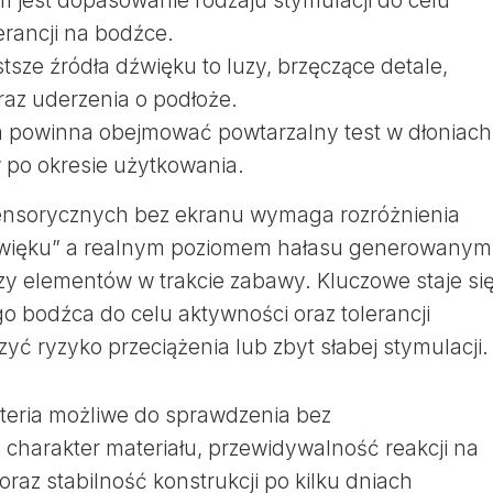
em jest dopasowanie rodzaju stymulacji do celu
erancji na bodźce.
stsze źródła dźwięku to luzy, brzęczące detale,
raz uderzenia o podłoże.
a powinna obejmować powtarzalny test w dłoniach 
 po okresie użytkowania.
ensorycznych bez ekranu wymaga rozróżnienia
dźwięku” a realnym poziomem hałasu generowanym
luzy elementów w trakcie zabawy. Kluczowe staje si
 bodźca do celu aktywności oraz tolerancji
yć ryzyko przeciążenia lub zbyt słabej stymulacji.
teria możliwe do sprawdzenia bez
 charakter materiału, przewidywalność reakcji na
oraz stabilność konstrukcji po kilku dniach