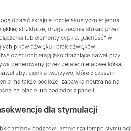
ogą działać skrajnie różnie akustycznie: jedna
miękkiej strukturze, druga zacznie stukać przez
ołączenia lub elementy sypkie. „Cichość” w
głych pików dźwięku i brak dźwięków
iwe dzieci odbierają jako drażniące nawet przy
bywa generowany przez detale: metalowe kółka,
a nawet zbyt cienkie tworzywo, które z czasem
zenie ma także podłoże; zabawka neutralna na
łośna na blacie lub podłodze z paneli.
nsekwencje dla stymulacji
bkie zmiany bodźców i zmniejsza tempo stymulacji