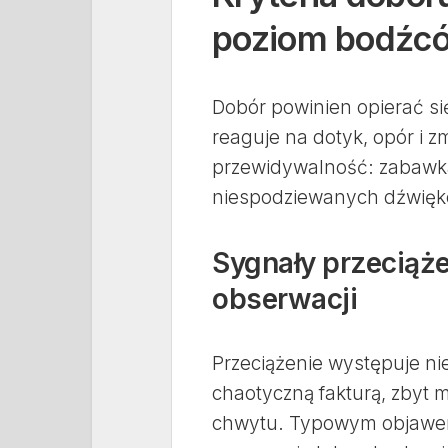
poziom bodźc
Dobór powinien opierać się
reaguje na dotyk, opór i 
przewidywalność: zabawk
niespodziewanych dźwiękó
Sygnały przeciąż
obserwacji
Przeciążenie występuje ni
chaotyczną fakturą, zby
chwytu. Typowym objawem 