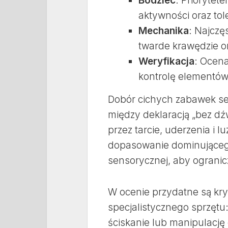
Bodziec
: Priorytet
aktywności oraz tol
Mechanika
: Najczę
twarde krawędzie o
Weryfikacja
: Ocen
kontrolę elementów
Dobór cichych zabawek s
między deklaracją „bez 
przez tarcie, uderzenia i 
dopasowanie dominującego
sensorycznej, aby ogranicz
W ocenie przydatne są kry
specjalistycznego sprzętu:
ściskanie lub manipulację 