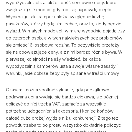
wypożyczalniach, a także i dość sensowne ceny, które
zwiększają się mocno, gdy robi się naprawdę ciepło.
Wybierając taki kamper należy uwzględnić liczbę
pasażerów, którzy będą nim jechać, oraz to, kiedy będzie
wyjazd. W małych modelach w miarę wygodnie pojadą trzy
do czterech osób, a w tych największych bez problemów
się zmieści 6-osobowa rodzina. To oczywiście przełoży
się na obowiązujące ceny, a z nimi bardzo różnie bywa. W
pierwszej kolejności należy wiedzieć, że każda
wypożyczalnia kamperów
ustala swoje własne zasady i
warunki, jakie dobrze żeby były spisane w treści umowy.
Czasami można spotkać sytuacje, gdy początkowo
podawana cena wydaje się bardzo ciekawa, ale później
doliczyć do niej trzeba VAT, zapłacić za wszystkie
potrzebne udogodnienia i akcesoria, i koniec końców
całość dużo drożej wyjdzie niż u konkurencji. Z tego też
powodu trzeba to po prostu wszystko dokładnie policzyć