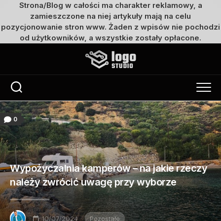
Strona/Blog w całości ma charakter reklamowy, a
zamieszczone na niej artykuły mają na celu
pozycjonowanie stron www. Żaden z wpisów nie pochodzi
od użytkowników, a wszystkie zostały opłacone.
Przejdź
do
treści
0
Wypożyczalnia kamperów – na jakie rzeczy
należy zwrócić uwagę przy wyborze
10/07/2024
Pozostałe