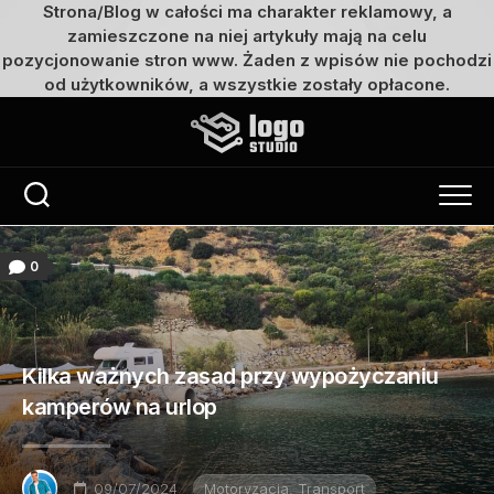
Strona/Blog w całości ma charakter reklamowy, a
zamieszczone na niej artykuły mają na celu
pozycjonowanie stron www. Żaden z wpisów nie pochodzi
od użytkowników, a wszystkie zostały opłacone.
Przejdź
do
treści
0
Kilka ważnych zasad przy wypożyczaniu
kamperów na urlop
09/07/2024
Motoryzacja, Transport