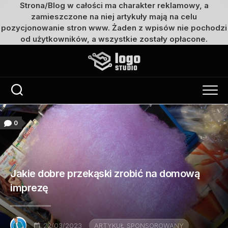
Strona/Blog w całości ma charakter reklamowy, a
zamieszczone na niej artykuły mają na celu
pozycjonowanie stron www. Żaden z wpisów nie pochodzi
od użytkowników, a wszystkie zostały opłacone.
Przejdź
do
treści
0
Jakie dobre przekąski zrobić na domową
imprezę
22/03/2023
ARTYKUŁ SPONSOROWANY