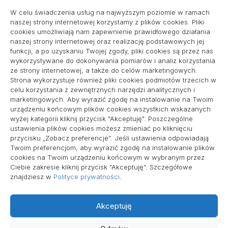
Projekty domów Podkarpacie
W celu świadczenia usług na najwyższym poziomie w ramach
naszej strony internetowej korzystamy z plików cookies. Pliki
cookies umożliwiają nam zapewnienie prawidłowego działania
naszej strony internetowej oraz realizację podstawowych jej
pozycjonowanie lokalne
funkcji, a po uzyskaniu Twojej zgody, pliki cookies są przez nas
wykorzystywane do dokonywania pomiarów i analiz korzystania
ze strony internetowej, a także do celów marketingowych.
Strona wykorzystuje również pliki cookies podmiotów trzecich w
Informacje
celu korzystania z zewnętrznych narzędzi analitycznych i
marketingowych. Aby wyrazić zgodę na instalowanie na Twoim
Polityka plików cookies (EU)
urządzeniu końcowym plików cookies wszystkich wskazanych
wyżej kategorii kliknij przycisk "Akceptuję". Poszczególne
Polityka prywatności
ustawienia plików cookies możesz zmieniać po kliknięciu
przycisku „Zobacz preferencje”. Jeśli ustawienia odpowiadają
Twoim preferencjom, aby wyrazić zgodę na instalowanie plików
cookies na Twoim urządzeniu końcowym w wybranym przez
Ciebie zakresie kliknij przycisk "Akceptuję". Szczegółowe
znajdziesz w
Polityce prywatności
.
Akceptuję
Wszelkie prawa zastrzeżone