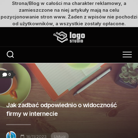
Strona/Blog w całości ma charakter reklamowy, a
zamieszczone na niej artykuły mają na celu
pozycjonowanie stron www. Żaden z wpisów nie pochodzi
od użytkowników, a wszystkie zostały opłacone.
Przejdź
do
treści
0
Jak zadbać odpowiednio o widoczność
firmy w internecie
16/11/2023
Usługi