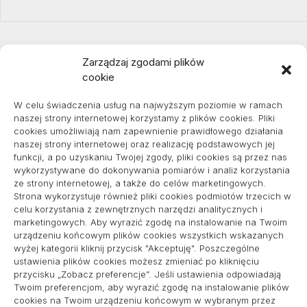
Zarządzaj zgodami plików
cookie
Projekty domów Podkarpacie
W celu świadczenia usług na najwyższym poziomie w ramach
naszej strony internetowej korzystamy z plików cookies. Pliki
cookies umożliwiają nam zapewnienie prawidłowego działania
naszej strony internetowej oraz realizację podstawowych jej
pozycjonowanie lokalne
funkcji, a po uzyskaniu Twojej zgody, pliki cookies są przez nas
wykorzystywane do dokonywania pomiarów i analiz korzystania
ze strony internetowej, a także do celów marketingowych.
Strona wykorzystuje również pliki cookies podmiotów trzecich w
Informacje
celu korzystania z zewnętrznych narzędzi analitycznych i
marketingowych. Aby wyrazić zgodę na instalowanie na Twoim
Polityka plików cookies (EU)
urządzeniu końcowym plików cookies wszystkich wskazanych
wyżej kategorii kliknij przycisk "Akceptuję". Poszczególne
Polityka prywatności
ustawienia plików cookies możesz zmieniać po kliknięciu
przycisku „Zobacz preferencje”. Jeśli ustawienia odpowiadają
Twoim preferencjom, aby wyrazić zgodę na instalowanie plików
cookies na Twoim urządzeniu końcowym w wybranym przez