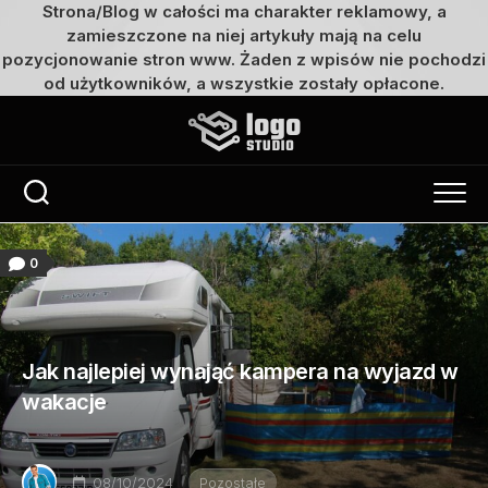
Strona/Blog w całości ma charakter reklamowy, a
zamieszczone na niej artykuły mają na celu
pozycjonowanie stron www. Żaden z wpisów nie pochodzi
od użytkowników, a wszystkie zostały opłacone.
Przejdź
do
treści
0
Jak najlepiej wynająć kampera na wyjazd w
wakacje
08/10/2024
Pozostałe