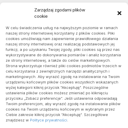
Zarządzaj zgodami plików
cookie
Projekty domów Podkarpacie
W celu świadczenia usług na najwyższym poziomie w ramach
naszej strony internetowej korzystamy z plików cookies. Pliki
cookies umożliwiają nam zapewnienie prawidłowego działania
naszej strony internetowej oraz realizację podstawowych jej
pozycjonowanie lokalne
funkcji, a po uzyskaniu Twojej zgody, pliki cookies są przez nas
wykorzystywane do dokonywania pomiarów i analiz korzystania
ze strony internetowej, a także do celów marketingowych.
Strona wykorzystuje również pliki cookies podmiotów trzecich w
Informacje
celu korzystania z zewnętrznych narzędzi analitycznych i
marketingowych. Aby wyrazić zgodę na instalowanie na Twoim
Polityka plików cookies (EU)
urządzeniu końcowym plików cookies wszystkich wskazanych
wyżej kategorii kliknij przycisk "Akceptuję". Poszczególne
Polityka prywatności
ustawienia plików cookies możesz zmieniać po kliknięciu
przycisku „Zobacz preferencje”. Jeśli ustawienia odpowiadają
Twoim preferencjom, aby wyrazić zgodę na instalowanie plików
cookies na Twoim urządzeniu końcowym w wybranym przez
Ciebie zakresie kliknij przycisk "Akceptuję". Szczegółowe
znajdziesz w
Polityce prywatności
.