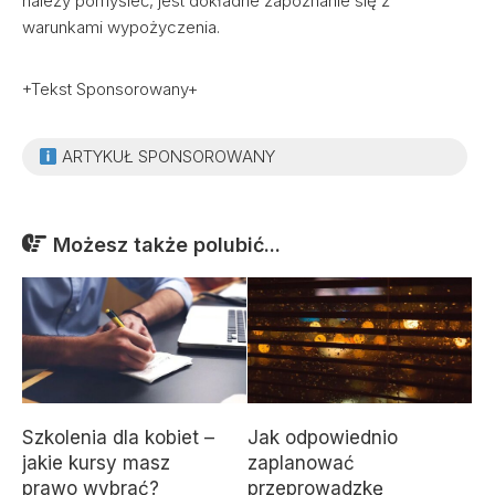
należy pomyśleć, jest dokładne zapoznanie się z
warunkami wypożyczenia.
+Tekst Sponsorowany+
ARTYKUŁ SPONSOROWANY
Możesz także polubić...
Szkolenia dla kobiet –
Jak odpowiednio
jakie kursy masz
zaplanować
prawo wybrać?
przeprowadzkę