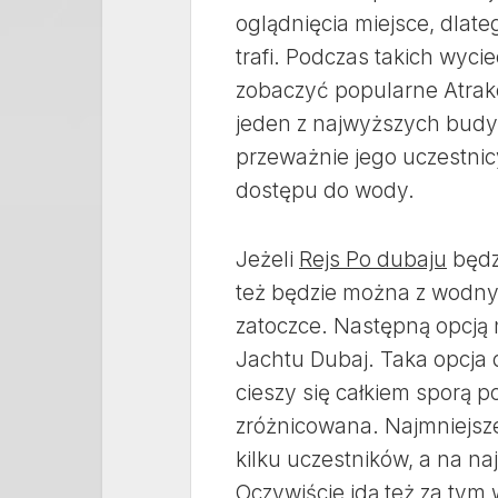
oglądnięcia miejsce, dlateg
trafi. Podczas takich wy
zobaczyć popularne Atrakc
jeden z najwyższych budynk
przeważnie jego uczestni
dostępu do wody.
Jeżeli
Rejs Po dubaju
będz
też będzie można z wodnych
zatoczce. Następną opcją 
Jachtu Dubaj. Taka opcja d
cieszy się całkiem sporą 
zróżnicowana. Najmniejsze
kilku uczestników, a na n
Oczywiście idą też za tym