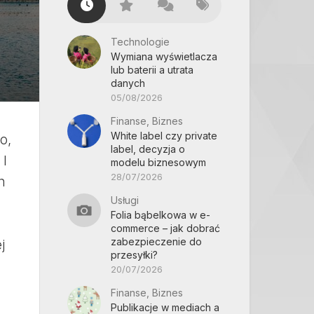
Technologie
Wymiana wyświetlacza
lub baterii a utrata
danych
05/08/2026
Finanse, Biznes
White label czy private
o,
label, decyzja o
 I
modelu biznesowym
28/07/2026
h
Usługi
Folia bąbelkowa w e-
commerce – jak dobrać
zabezpieczenie do
j
przesyłki?
20/07/2026
Finanse, Biznes
Publikacje w mediach a