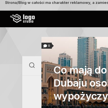
Strona/Blog w całości ma charakter reklamowy, a zamie
Przejdź
do
treści
0
Co mają do
Dubaju oso
wypożyczyć