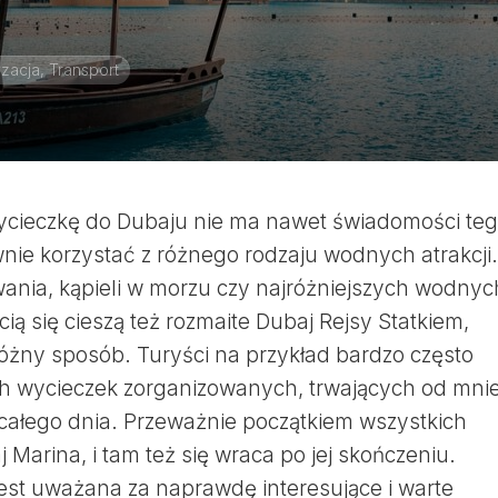
zacja, Transport
ycieczkę do Dubaju nie ma nawet świadomości teg
ie korzystać z różnego rodzaju wodnych atrakcji.
owania, kąpieli w morzu czy najróżniejszych wodnyc
ą się cieszą też rozmaite Dubaj Rejsy Statkiem,
óżny sposób. Turyści na przykład bardzo często
ych wycieczek zorganizowanych, trwających od mnie
 całego dnia. Przeważnie początkiem wszystkich
 Marina, i tam też się wraca po jej skończeniu.
est uważana za naprawdę interesujące i warte