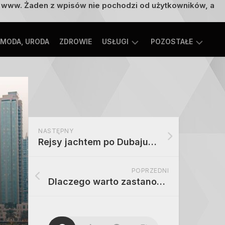
on www. Żaden z wpisów nie pochodzi od użytkowników, a
MODA, URODA
ZDROWIE
USŁUGI
POZOSTAŁE
TECHNOLOGIE
ROZRYWKA,
EDUKACJA
SPORT,
TURYSTYKA
MOTORYZACJA,
NASTĘPNY
TRANSPORT
Rejsy jachtem po Dubaju – dlaczego są niezwykłym przeżyciem dla uczestników
POPRZEDNI
Dlaczego warto zastanowić się nad wynajęciem jakiegoś jachtu w Dubaju