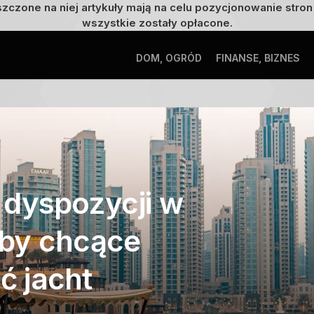
szczone na niej artykuły mają na celu pozycjonowanie str
wszystkie zostały opłacone.
DOM, OGRÓD
FINANSE, BIZNES
 dyspozycji w
by chcące
 jacht