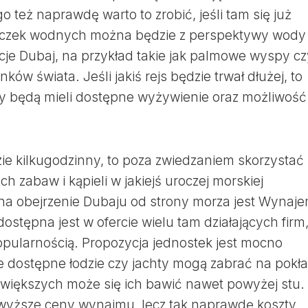
o też naprawdę warto to zrobić, jeśli tam się już
cieczek wodnych można będzie z perspektywy wody
je Dubaj, na przykład takie jak palmowe wyspy cz
ów świata. Jeśli jakiś rejs będzie trwał dłużej, to
cy będą mieli dostępne wyżywienie oraz możliwość
ie kilkugodzinny, to poza zwiedzaniem skorzystać
 zabaw i kąpieli w jakiejś uroczej morskiej
na obejrzenie Dubaju od strony morza jest Wynaj
ostępna jest w ofercie wielu tam działających firm,
popularnością. Propozycja jednostek jest mocno
 dostępne łodzie czy jachty mogą zabrać na pokł
ajwiększych może się ich bawić nawet powyżej stu.
 wyższe ceny wynajmu, lecz tak naprawdę koszty