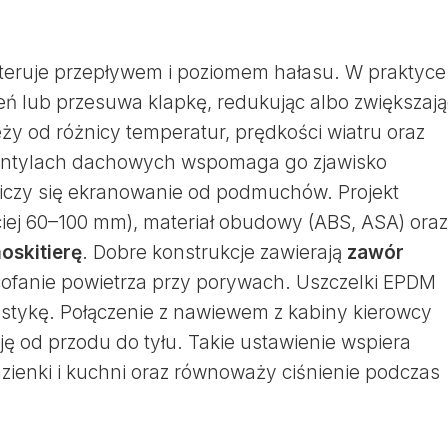
steruje przepływem i poziomem hałasu. W praktyce
eń lub przesuwa klapkę, redukując albo zwiększają
ży od różnicy temperatur, prędkości wiatru oraz
ntylach dachowych wspomaga go zjawisko
liczy się ekranowanie od podmuchów. Projekt
ciej 60–100 mm), materiał obudowy (ABS, ASA) oraz
oskitierę
. Dobre konstrukcje zawierają
zawór
 cofanie powietrza przy porywach. Uszczelki EPDM
kustykę. Połączenie z nawiewem z kabiny kierowcy
ę od przodu do tyłu. Takie ustawienie wspiera
azienki i kuchni oraz równoważy ciśnienie podczas