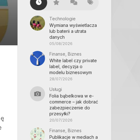
Technologie
Wymiana wyświetlacza
lub baterii a utrata
danych
05/08/2026
Finanse, Biznes
White label czy private
label, decyzja o
modelu biznesowym
28/07/2026
Usługi
Folia bąbelkowa w e-
commerce – jak dobrać
zabezpieczenie do
przesyłki?
nę
20/07/2026
e
Finanse, Biznes
Publikacje w mediach a