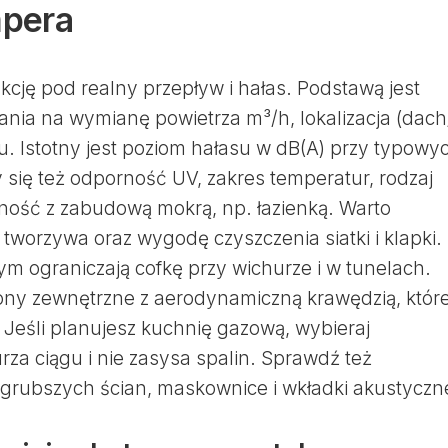
pera
ukcję pod realny przepływ i hałas. Podstawą jest
nia na wymianę powietrza m³/h, lokalizacja (dach
u. Istotny jest poziom hałasu w dB(A) przy typowy
się też odporność UV, zakres temperatur, rodzaj
lność z zabudową mokrą, np. łazienką. Warto
tworzywa oraz wygodę czyszczenia siatki i klapki.
 ograniczają cofkę przy wichurze i w tunelach.
ony zewnętrzne z aerodynamiczną krawędzią, któr
 Jeśli planujesz kuchnię gazową, wybieraj
urza ciągu i nie zasysa spalin. Sprawdź też
o grubszych ścian, maskownice i wkładki akustyczn