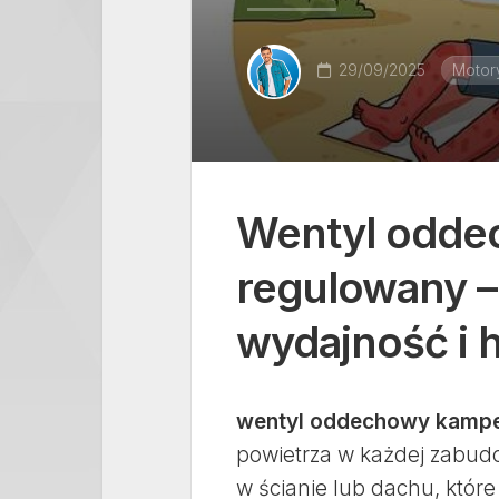
29/09/2025
Motory
Wentyl odde
regulowany –
wydajność i 
wentyl oddechowy kampe
powietrza w każdej zabu
w ścianie lub dachu, któr