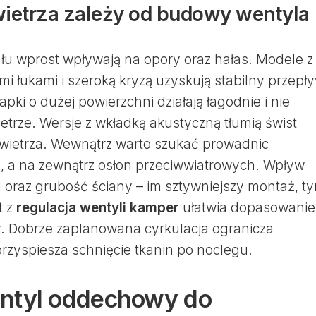
ietrza zależy od budowy wentyla
nału wprost wpływają na opory oraz hałas. Modele z
i łukami i szeroką kryzą uzyskują stabilny przepł
pki o dużej powierzchni działają łagodnie i nie
etrze. Wersje z wkładką akustyczną tłumią świst
owietrza. Wewnątrz warto szukać prowadnic
, a na zewnątrz osłon przeciwwiatrowych. Wpływ
oraz grubość ściany – im sztywniejszy montaż, t
t z
regulacja wentyli kamper
ułatwia dopasowanie
y. Dobrze zaplanowana cyrkulacja ogranicza
rzyspiesza schnięcie tkanin po noclegu.
ntyl oddechowy do