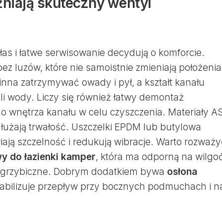
żniają skuteczny wentyl
ałas i łatwe serwisowanie decydują o komforcie.
bez luzów, które nie samoistnie zmieniają położenia
inna zatrzymywać owady i pył, a kształt kanału
li wody. Liczy się również łatwy demontaż
o wnętrza kanału w celu czyszczenia. Materiały A
łużają trwałość. Uszczelki EPDM lub butylowa
ją szczelność i redukują wibracje. Warto rozważy
y do łazienki kamper
, która ma odporną na wilgo
tygrzybiczne. Dobrym dodatkiem bywa
osłona
stabilizuje przepływ przy bocznych podmuchach i n