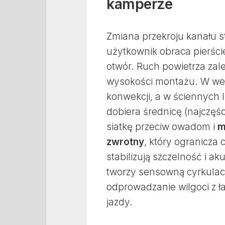
kamperze
Zmiana przekroju kanału 
użytkownik obraca pierści
otwór. Ruch powietrza zale
wysokości montażu. W we
konwekcji, a w ściennych 
dobiera średnicę (najczęś
siatkę przeciw owadom i
m
zwrotny
, który ogranicza
stabilizują szczelność i a
tworzy sensowną cyrkulacj
odprowadzanie wilgoci z ł
jazdy.