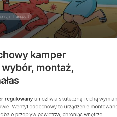
zacja, Transport
chowy kamper
 wybór, montaż,
hałas
r regulowany
umożliwia skuteczną i cichą wymia
dowie. Wentyl oddechowy to urządzenie montowan
e dba o przepływ powietrza, chroniąc wnętrze