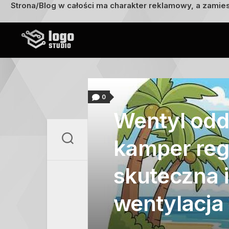
Strona/Blog w całości ma charakter reklamowy, a zamie
Przejdź
do
treści
0
Wentyl od
kamper reg
skuteczna i
wentylacja