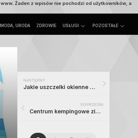
on www. Żaden z wpisów nie pochodzi od użytkowników, a
MODA, URODA
ZDROWIE
USŁUGI
POZOSTAŁE
TECHNOLOGIE
ROZRYWKA,
EDUKACJA
SPORT,
TURYSTYKA
MOTORYZACJA,
NASTĘPNY
TRANSPORT
Jakie uszczelki okienne są najlepsze na mróz – ranking i porady
POPRZEDNI
Centrum kempingowe zimą – oferta, udogodnienia i koszty