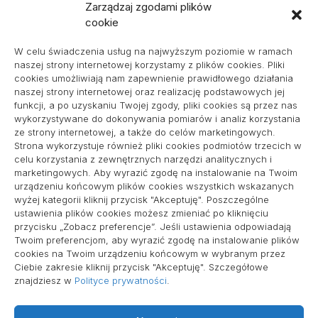
Zarządzaj zgodami plików
cookie
Projekty domów Podkarpacie
W celu świadczenia usług na najwyższym poziomie w ramach
naszej strony internetowej korzystamy z plików cookies. Pliki
cookies umożliwiają nam zapewnienie prawidłowego działania
naszej strony internetowej oraz realizację podstawowych jej
pozycjonowanie lokalne
funkcji, a po uzyskaniu Twojej zgody, pliki cookies są przez nas
wykorzystywane do dokonywania pomiarów i analiz korzystania
ze strony internetowej, a także do celów marketingowych.
Strona wykorzystuje również pliki cookies podmiotów trzecich w
Informacje
celu korzystania z zewnętrznych narzędzi analitycznych i
marketingowych. Aby wyrazić zgodę na instalowanie na Twoim
Polityka plików cookies (EU)
urządzeniu końcowym plików cookies wszystkich wskazanych
wyżej kategorii kliknij przycisk "Akceptuję". Poszczególne
Polityka prywatności
ustawienia plików cookies możesz zmieniać po kliknięciu
przycisku „Zobacz preferencje”. Jeśli ustawienia odpowiadają
Twoim preferencjom, aby wyrazić zgodę na instalowanie plików
cookies na Twoim urządzeniu końcowym w wybranym przez
Ciebie zakresie kliknij przycisk "Akceptuję". Szczegółowe
znajdziesz w
Polityce prywatności
.