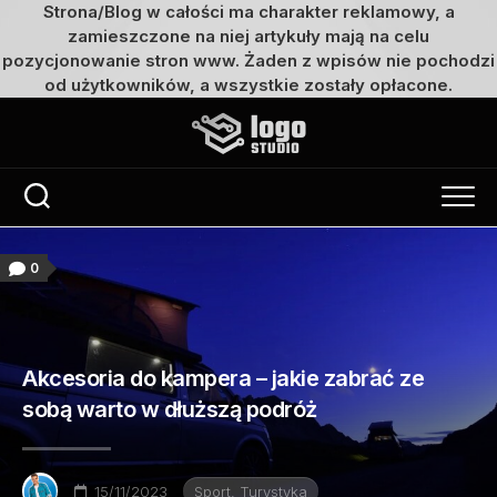
Strona/Blog w całości ma charakter reklamowy, a
zamieszczone na niej artykuły mają na celu
pozycjonowanie stron www. Żaden z wpisów nie pochodzi
od użytkowników, a wszystkie zostały opłacone.
Przejdź
do
treści
0
Akcesoria do kampera – jakie zabrać ze
sobą warto w dłuższą podróż
15/11/2023
Sport, Turystyka