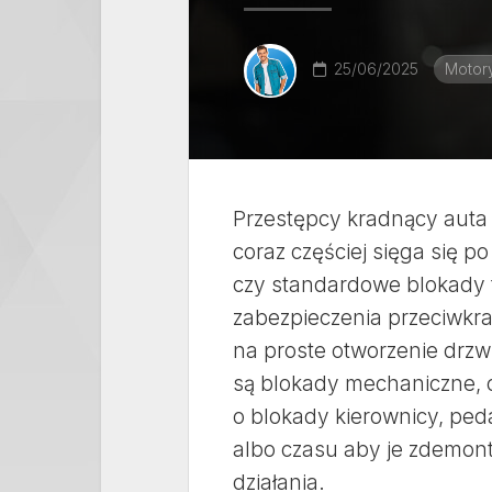
25/06/2025
Motory
Przestępcy kradnący auta 
coraz częściej sięga się po
czy standardowe blokady t
zabezpieczenia przeciwkrad
na proste otworzenie drz
są blokady mechaniczne, 
o blokady kierownicy, peda
albo czasu aby je zdemon
działania.