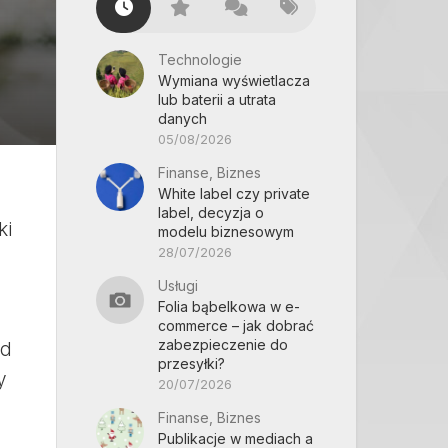
Technologie
Wymiana wyświetlacza
lub baterii a utrata
danych
05/08/2026
Finanse, Biznes
White label czy private
label, decyzja o
ki
modelu biznesowym
28/07/2026
Usługi
Folia bąbelkowa w e-
commerce – jak dobrać
zabezpieczenie do
ad
przesyłki?
y
20/07/2026
Finanse, Biznes
Publikacje w mediach a