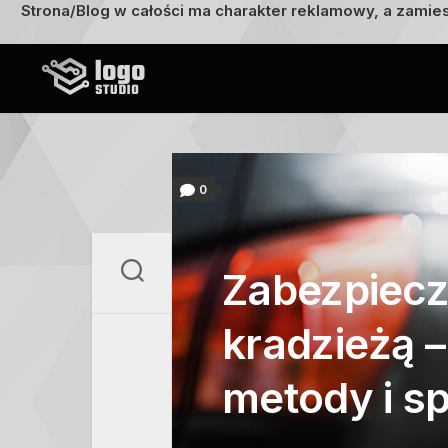
Strona/Blog w całości ma charakter reklamowy, a zamie
Przejdź
do
treści
0
Zabezpiecz
kradzieżą 
metody i s