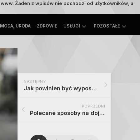
on www. Żaden z wpisów nie pochodzi od użytkowników, a
MODA, URODA
ZDROWIE
USŁUGI
POZOSTAŁE
TECHNOLOGIE
ROZRYWKA,
EDUKACJA
SPORT,
TURYSTYKA
MOTORYZACJA,
NASTĘPNY
TRANSPORT
Jak powinien być wyposażony dobry gabinet stomatologiczny
POPRZEDNI
Polecane sposoby na dojazd do Disneylandu