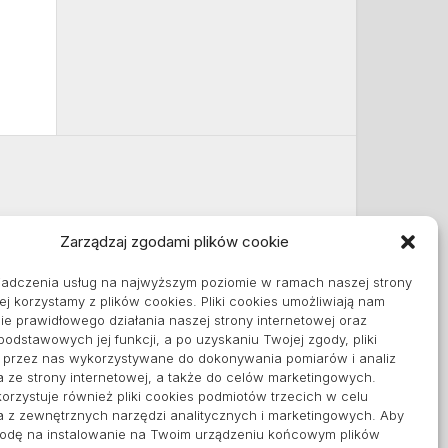
Zarządzaj zgodami plików cookie
Informacje
iadczenia usług na najwyższym poziomie w ramach naszej strony
Polityka plików cookies (EU)
ej korzystamy z plików cookies. Pliki cookies umożliwiają nam
Polityka prywatności
e prawidłowego działania naszej strony internetowej oraz
 podstawowych jej funkcji, a po uzyskaniu Twojej zgody, pliki
ą przez nas wykorzystywane do dokonywania pomiarów i analiz
a ze strony internetowej, a także do celów marketingowych.
orzystuje również pliki cookies podmiotów trzecich w celu
a z zewnętrznych narzędzi analitycznych i marketingowych. Aby
godę na instalowanie na Twoim urządzeniu końcowym plików