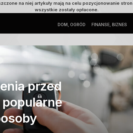
szczone na niej artykuły mają na celu pozycjonowanie str
wszystkie zostały opłacone.
DOM, OGRÓD
FINANSE, BIZNES
enia przed
– popularne
posoby