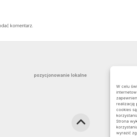
odać komentarz.
pozycjonowanie lokalne
W celu św
internetow
zapewnieni
realizację
cookies s
korzystani
Strona wyk
korzystani
wyrazić z