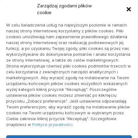
Zarządzaj zgodami plików
cookie
Projekty domów Podkarpacie
W celu świadczenia usług na najwyższym poziomie w ramach
naszej strony internetowej korzystamy z plików cookies. Pliki
cookies umożliwiają nam zapewnienie prawidłowego działania
naszej strony internetowej oraz realizację podstawowych jej
pozycjonowanie lokalne
funkcji, a po uzyskaniu Twojej zgody, pliki cookies są przez nas
wykorzystywane do dokonywania pomiarów i analiz korzystania
ze strony internetowej, a także do celów marketingowych.
Strona wykorzystuje również pliki cookies podmiotów trzecich w
Informacje
celu korzystania z zewnętrznych narzędzi analitycznych i
marketingowych. Aby wyrazić zgodę na instalowanie na Twoim
Polityka plików cookies (EU)
urządzeniu końcowym plików cookies wszystkich wskazanych
wyżej kategorii kliknij przycisk "Akceptuję". Poszczególne
Polityka prywatności
ustawienia plików cookies możesz zmieniać po kliknięciu
przycisku „Zobacz preferencje”. Jeśli ustawienia odpowiadają
Twoim preferencjom, aby wyrazić zgodę na instalowanie plików
cookies na Twoim urządzeniu końcowym w wybranym przez
Ciebie zakresie kliknij przycisk "Akceptuję". Szczegółowe
znajdziesz w
Polityce prywatności
.