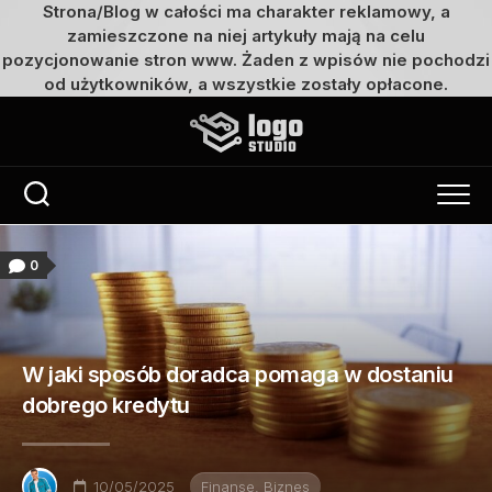
Strona/Blog w całości ma charakter reklamowy, a
zamieszczone na niej artykuły mają na celu
pozycjonowanie stron www. Żaden z wpisów nie pochodzi
od użytkowników, a wszystkie zostały opłacone.
Przejdź
do
treści
0
W jaki sposób doradca pomaga w dostaniu
dobrego kredytu
10/05/2025
Finanse, Biznes