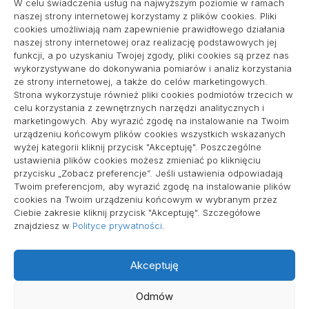
W celu świadczenia usług na najwyższym poziomie w ramach
naszej strony internetowej korzystamy z plików cookies. Pliki
cookies umożliwiają nam zapewnienie prawidłowego działania
naszej strony internetowej oraz realizację podstawowych jej
pozycjonowanie lokalne
funkcji, a po uzyskaniu Twojej zgody, pliki cookies są przez nas
wykorzystywane do dokonywania pomiarów i analiz korzystania
ze strony internetowej, a także do celów marketingowych.
Strona wykorzystuje również pliki cookies podmiotów trzecich w
Informacje
celu korzystania z zewnętrznych narzędzi analitycznych i
marketingowych. Aby wyrazić zgodę na instalowanie na Twoim
Polityka plików cookies (EU)
urządzeniu końcowym plików cookies wszystkich wskazanych
wyżej kategorii kliknij przycisk "Akceptuję". Poszczególne
Polityka prywatności
ustawienia plików cookies możesz zmieniać po kliknięciu
przycisku „Zobacz preferencje”. Jeśli ustawienia odpowiadają
Twoim preferencjom, aby wyrazić zgodę na instalowanie plików
cookies na Twoim urządzeniu końcowym w wybranym przez
Ciebie zakresie kliknij przycisk "Akceptuję". Szczegółowe
znajdziesz w
Polityce prywatności
.
Akceptuję
Wszelkie prawa zastrzeżone
Odmów