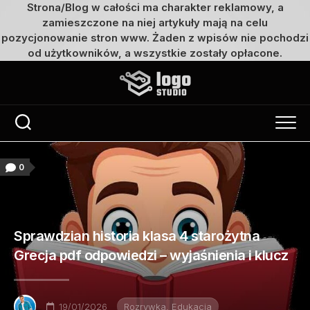
Strona/Blog w całości ma charakter reklamowy, a
zamieszczone na niej artykuły mają na celu
pozycjonowanie stron www. Żaden z wpisów nie pochodzi
od użytkowników, a wszystkie zostały opłacone.
Przejdź
do
treści
0
Sprawdzian historia klasa 4 starożytna
Grecja pdf odpowiedzi – wyjaśnienia i klucz
19/01/2026
Rozrywka, Edukacja