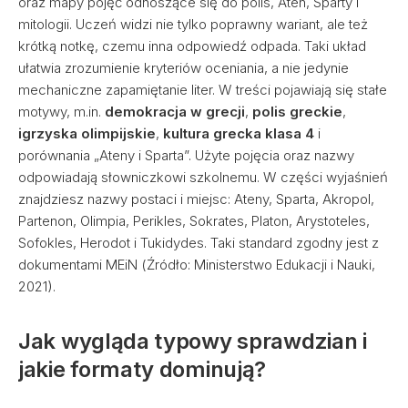
oraz mapy pojęć odnoszące się do polis, Aten, Sparty i
mitologii. Uczeń widzi nie tylko poprawny wariant, ale też
krótką notkę, czemu inna odpowiedź odpada. Taki układ
ułatwia zrozumienie kryteriów oceniania, a nie jedynie
mechaniczne zapamiętanie liter. W treści pojawiają się stałe
motywy, m.in.
demokracja w grecji
,
polis greckie
,
igrzyska olimpijskie
,
kultura grecka klasa 4
i
porównania „Ateny i Sparta”. Użyte pojęcia oraz nazwy
odpowiadają słowniczkowi szkolnemu. W części wyjaśnień
znajdziesz nazwy postaci i miejsc: Ateny, Sparta, Akropol,
Partenon, Olimpia, Perikles, Sokrates, Platon, Arystoteles,
Sofokles, Herodot i Tukidydes. Taki standard zgodny jest z
dokumentami MEiN (Źródło: Ministerstwo Edukacji i Nauki,
2021).
Jak wygląda typowy sprawdzian i
jakie formaty dominują?