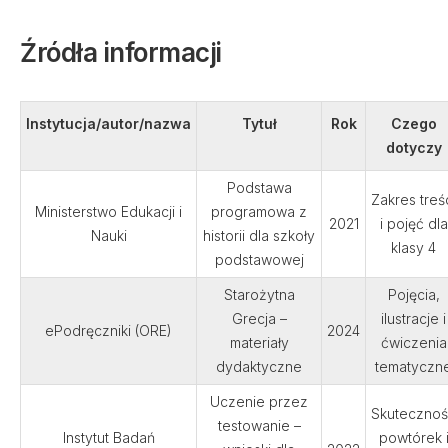
Źródła informacji
Instytucja/autor/nazwa
Tytuł
Rok
Czego
dotyczy
Podstawa
Zakres treś
Ministerstwo Edukacji i
programowa z
2021
i pojęć dla
Nauki
historii dla szkoły
klasy 4
podstawowej
Starożytna
Pojęcia,
Grecja –
ilustracje i
ePodręczniki (ORE)
2024
materiały
ćwiczenia
dydaktyczne
tematyczn
Uczenie przez
Skuteczno
testowanie –
Instytut Badań
powtórek 