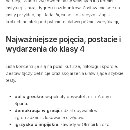
narracją. Warto użyć dwóch nazw własnych lub terminu
instytucji. Unikaj dygresji i ozdobników. Zostaw miejsce na
jasny przykład, np. Rada Pięciuset i ostracyzm. Zapis
krótkich notatek pod pytaniem ułatwia później weryfikację.
Najważniejsze pojęcia, postacie i
wydarzenia do klasy 4
Lista koncentruje się na polis, kulturze, mitologii i sporcie.
Zestaw łączy definicje oraz skojarzenia ułatwiające szybkie
testy.
polis greckie
: wspólnoty obywateli, m.in. Ateny i
Sparta.
demokracja w grecji
: udział obywateli w
zgromadzeniu, losowanie urzędów.
igrzyska olimpijskie
: zawody w Olimpii ku czci