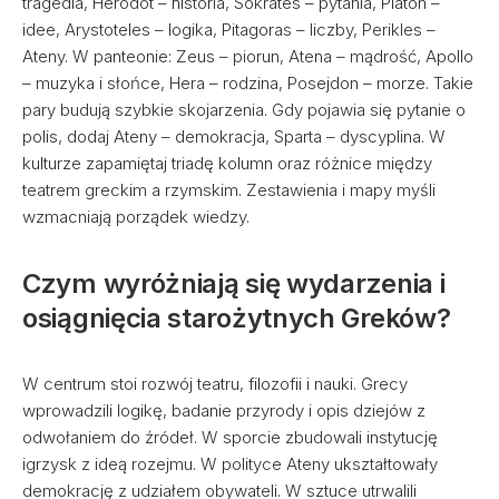
tragedia, Herodot – historia, Sokrates – pytania, Platon –
idee, Arystoteles – logika, Pitagoras – liczby, Perikles –
Ateny. W panteonie: Zeus – piorun, Atena – mądrość, Apollo
– muzyka i słońce, Hera – rodzina, Posejdon – morze. Takie
pary budują szybkie skojarzenia. Gdy pojawia się pytanie o
polis, dodaj Ateny – demokracja, Sparta – dyscyplina. W
kulturze zapamiętaj triadę kolumn oraz różnice między
teatrem greckim a rzymskim. Zestawienia i mapy myśli
wzmacniają porządek wiedzy.
Czym wyróżniają się wydarzenia i
osiągnięcia starożytnych Greków?
W centrum stoi rozwój teatru, filozofii i nauki. Grecy
wprowadzili logikę, badanie przyrody i opis dziejów z
odwołaniem do źródeł. W sporcie zbudowali instytucję
igrzysk z ideą rozejmu. W polityce Ateny ukształtowały
demokrację z udziałem obywateli. W sztuce utrwalili