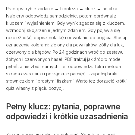
Pracuj w trybie zadanie → hipoteza → klucz → notatka.
Najpierw odpowiedz samodzielnie, potem porównaj z
kluczem i wyjaśnieniem. Gdy wynik zgadza się z kluczem,
wzmocnij skojarzenie jednym zdaniem. Gdy pojawia się
rozbieżność, dopisz notatkę i odwołanie do pojęcia. Stosuj
oznaczenia kolorami: zielony dla pewniaków, żółty dla luk,
czerwony dla błędów. Po 24 godzinach wróć do zestawu
żółtych i czerwonych haseł. PDF traktuj jak źródło modeli
pytań, a nie zbiór samych liter odpowiedzi. Taka metoda
skraca czas nauki i porządkuje pamięć. Uzupełnij braki
słowniczkiem i prostymi fiszkami. Warto też dorzucić krótki
quiz własny z pięciu pozycji.
Pełny klucz: pytania, poprawne
odpowiedzi i krótkie uzasadnienia
Zakres obejmuje polis, demokrację, Spartę, mitologię i