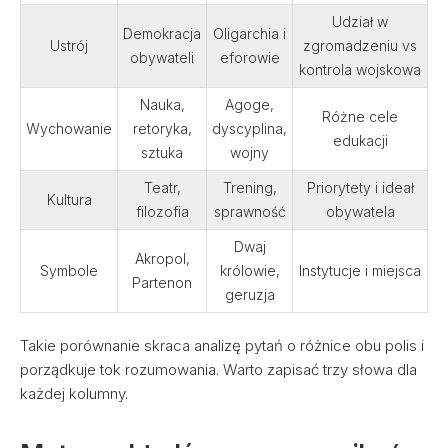
Udział w
Demokracja
Oligarchia i
Ustrój
zgromadzeniu vs
obywateli
eforowie
kontrola wojskowa
Nauka,
Agoge,
Różne cele
Wychowanie
retoryka,
dyscyplina,
edukacji
sztuka
wojny
Teatr,
Trening,
Priorytety i ideał
Kultura
filozofia
sprawność
obywatela
Dwaj
Akropol,
Symbole
królowie,
Instytucje i miejsca
Partenon
geruzja
Takie porównanie skraca analizę pytań o różnice obu polis i
porządkuje tok rozumowania. Warto zapisać trzy słowa dla
każdej kolumny.