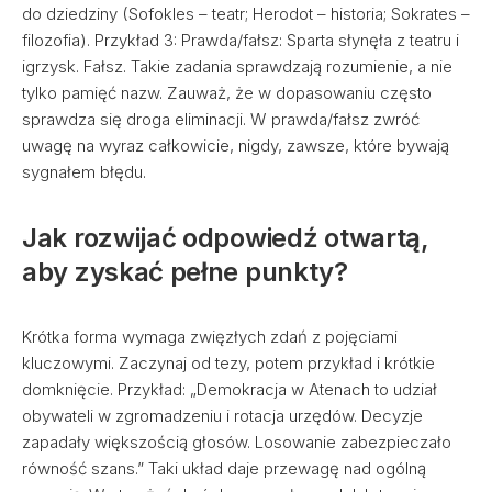
do dziedziny (Sofokles – teatr; Herodot – historia; Sokrates –
filozofia). Przykład 3: Prawda/fałsz: Sparta słynęła z teatru i
igrzysk. Fałsz. Takie zadania sprawdzają rozumienie, a nie
tylko pamięć nazw. Zauważ, że w dopasowaniu często
sprawdza się droga eliminacji. W prawda/fałsz zwróć
uwagę na wyraz całkowicie, nigdy, zawsze, które bywają
sygnałem błędu.
Jak rozwijać odpowiedź otwartą,
aby zyskać pełne punkty?
Krótka forma wymaga zwięzłych zdań z pojęciami
kluczowymi. Zaczynaj od tezy, potem przykład i krótkie
domknięcie. Przykład: „Demokracja w Atenach to udział
obywateli w zgromadzeniu i rotacja urzędów. Decyzje
zapadały większością głosów. Losowanie zabezpieczało
równość szans.” Taki układ daje przewagę nad ogólną