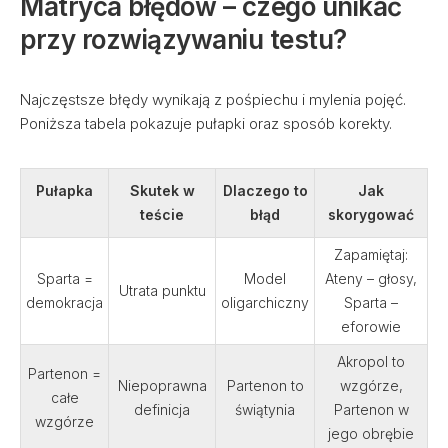
Matryca błędów – czego unikać
przy rozwiązywaniu testu?
Najczęstsze błędy wynikają z pośpiechu i mylenia pojęć.
Poniższa tabela pokazuje pułapki oraz sposób korekty.
Pułapka
Skutek w
Dlaczego to
Jak
teście
błąd
skorygować
Zapamiętaj:
Sparta =
Model
Ateny – głosy,
Utrata punktu
demokracja
oligarchiczny
Sparta –
eforowie
Akropol to
Partenon =
Niepoprawna
Partenon to
wzgórze,
całe
definicja
świątynia
Partenon w
wzgórze
jego obrębie