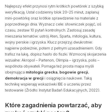
Najlepszy efekt przynosi rytm krótkich powtórek z szybką
weryfikacją. Ustal codzienny blok 20–25 minut, zaplanuj
mini-powtórkę oraz krótkie sprawdzenie na materiale z
poprzedniego dnia. Wyznacz cele: słowniczek pojęć, oś
czasu, zestaw 10 pytań kontrolnych. Zastosuj zasadę
mieszania tematów: ustrój Aten, Sparta, mitologia, kultura,
wojny perskie i igrzyska. Klucz przejrzyj dwukrotnie:
najpierw pobieżnie, potem z pełnym uzasadnieniem. Gdy
trafisz na lukę, dopisz hasło do fiszki. Wzmocnij skojarzenia
wizualne: Akropol – Partenon, Olimpia – igrzyska, polis –
wspólnota obywateli. Pomaga też prosta mapa myśli
obejmująca
mitologia grecka
,
bogowie grecji
,
demokracja w grecji
i osiągnięcia naukowe. Taką
technikę wspierają wskazówki IBE o uczeniu przez
testowanie (Źródło: Instytut Badań Edukacyjnych, 2022).
Które zagadnienia powtarzać, aby