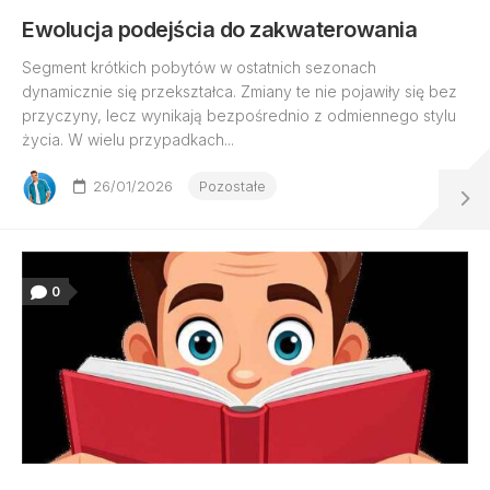
Ewolucja podejścia do zakwaterowania
Segment krótkich pobytów w ostatnich sezonach
dynamicznie się przekształca. Zmiany te nie pojawiły się bez
przyczyny, lecz wynikają bezpośrednio z odmiennego stylu
życia. W wielu przypadkach...
26/01/2026
Pozostałe
0