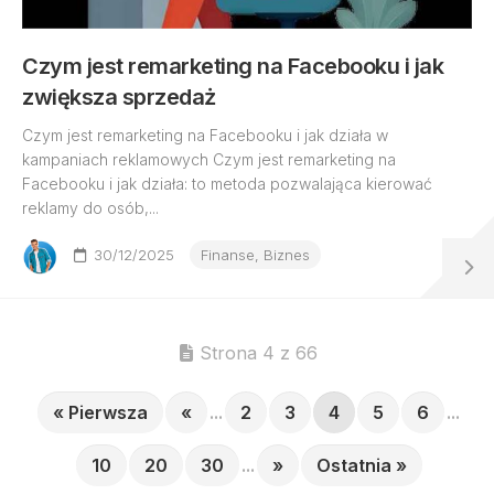
Czym jest remarketing na Facebooku i jak
zwiększa sprzedaż
Czym jest remarketing na Facebooku i jak działa w
kampaniach reklamowych Czym jest remarketing na
Facebooku i jak działa: to metoda pozwalająca kierować
reklamy do osób,...
30/12/2025
Finanse, Biznes
Strona 4 z 66
« Pierwsza
«
...
2
3
4
5
6
...
10
20
30
...
»
Ostatnia »