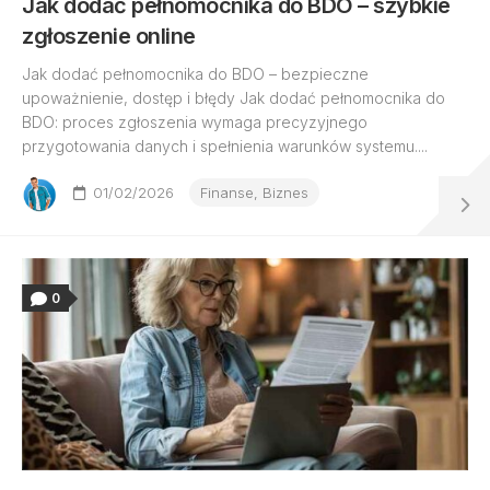
Jak dodać pełnomocnika do BDO – szybkie
zgłoszenie online
Jak dodać pełnomocnika do BDO – bezpieczne
upoważnienie, dostęp i błędy Jak dodać pełnomocnika do
BDO: proces zgłoszenia wymaga precyzyjnego
przygotowania danych i spełnienia warunków systemu....
01/02/2026
Finanse, Biznes
0