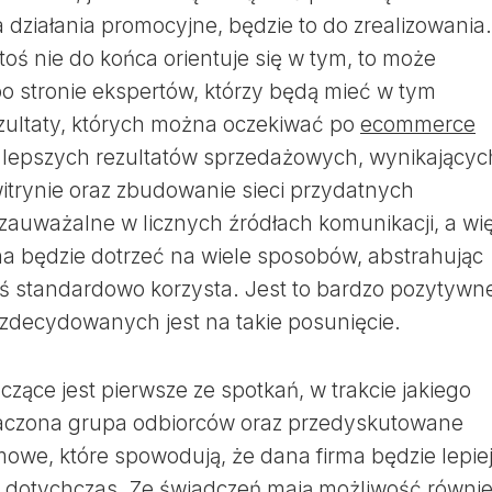
a działania promocyjne, będzie to do zrealizowania.
ktoś nie do końca orientuje się w tym, to może
o stronie ekspertów, którzy będą mieć w tym
zultaty, których można oczekiwać po
ecommerce
lepszych rezultatów sprzedażowych, wynikającyc
trynie oraz zbudowanie sieci przydatnych
auważalne w licznych źródłach komunikacji, a wi
 będzie dotrzeć na wiele sposobów, abstrahując
toś standardowo korzysta. Jest to bardzo pozytywne
w zdecydowanych jest na takie posunięcie.
zące jest pierwsze ze spotkań, w trakcie jakiego
aczona grupa odbiorców oraz przedyskutowane
owe, które spowodują, że dana firma będzie lepie
ż dotychczas. Ze świadczeń mają możliwość równi