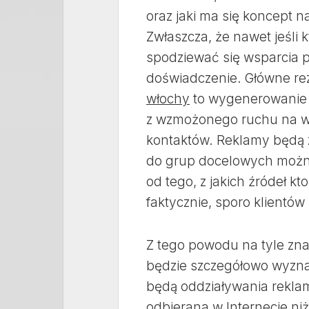
oraz jaki ma się koncept n
Zwłaszcza, że nawet jeśli 
spodziewać się wsparcia p
doświadczenie. Główne re
włochy
to wygenerowanie 
z wzmożonego ruchu na wi
kontaktów. Reklamy będą z
do grup docelowych można
od tego, z jakich źródeł k
faktycznie, sporo klientó
Z tego powodu na tyle znac
będzie szczegółowo wyzn
będą oddziaływania reklam
odbierana w Internecie ni