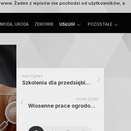
on www. Żaden z wpisów nie pochodzi od użytkowników, a
MODA, URODA
ZDROWIE
USŁUGI
POZOSTAŁE
TECHNOLOGIE
ROZRYWKA,
EDUKACJA
SPORT,
TURYSTYKA
MOTORYZACJA,
NASTĘPNY
TRANSPORT
Szkolenia dla przedsiębiorstw: Zwiększ skuteczność sprzedaży dzięki profesjonalnym szkoleniom
POPRZEDNI
Wiosenne prace ogrodowe – o czym warto pamiętać