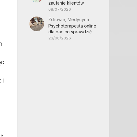
zaufanie klientów
08/07/2026
Zdrowie, Medycyna
Psychoterapeuta online
dla par: co sprawdzić
23/06/2026
h
ęc
 i
j
eż