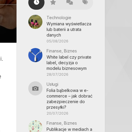
Technologie
Wymiana wyświetlacza
lub baterii a utrata
danych
05/08/2026
Finanse, Biznes
White label czy private
i.
label, decyzja o
modelu biznesowym
28/07/2026
e
Usługi
Folia bąbelkowa w e-
commerce – jak dobrać
zabezpieczenie do
przesyłki?
20/07/2026
Finanse, Biznes
m
Publikacje w mediach a