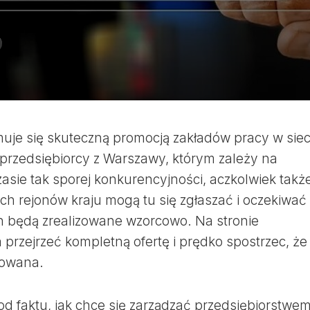
uje się skuteczną promocją zakładów pracy w siec
j przedsiębiorcy z Warszawy, którym zależy na
sie tak sporej konkurencyjności, aczkolwiek takż
ch rejonów kraju mogą tu się zgłaszać i oczekiwać
ch będą zrealizowane wzorcowo. Na stronie
przejrzeć kompletną ofertę i prędko spostrzec, że
dowana.
 od faktu, jak chce się zarządzać przedsiębiorstwe