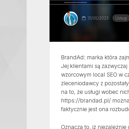
31/05/2023
Usługi
BrandAd: marka która zajm
Jej klientami są zazwycza
wzorcowym local SEO w cza
zleceniodawcy z pozostały
na to, że usługi wobec ni
https://brandad.pl/ można 
faktycznie jest ona rozbu
Oznacza to, iż niezależnie