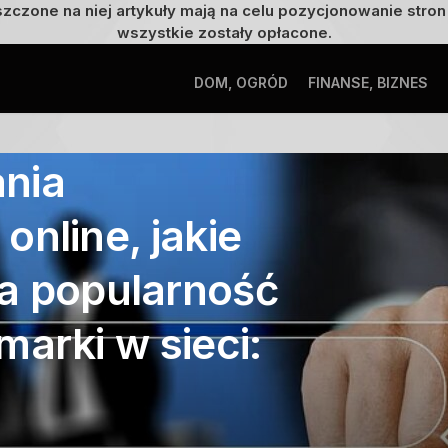
szczone na niej artykuły mają na celu pozycjonowanie str
wszystkie zostały opłacone.
DOM, OGRÓD
FINANSE, BIZNES
nia
online, jakie
a popularność
marki w sieci: