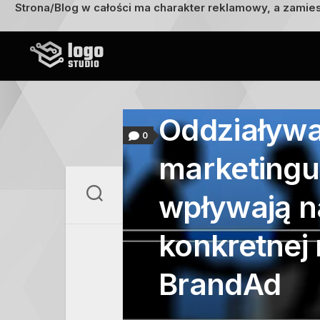
Strona/Blog w całości ma charakter reklamowy, a zamie
Przejdź
do
treści
Oddziaływa
0
marketingu 
wpływają n
konkretnej 
BrandAd