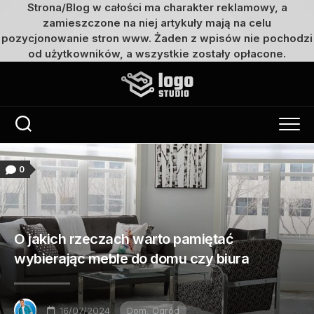
Strona/Blog w całości ma charakter reklamowy, a
zamieszczone na niej artykuły mają na celu
pozycjonowanie stron www. Żaden z wpisów nie pochodzi
od użytkowników, a wszystkie zostały opłacone.
Przejdź
do
treści
0
O jakich rzeczach warto pamiętać
wybierając meble do domu czy biura
16/07/2024
Dom, Ogród