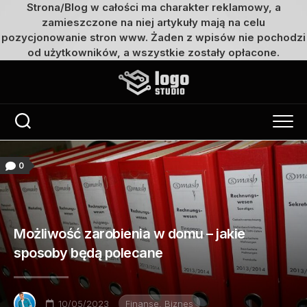
Strona/Blog w całości ma charakter reklamowy, a
zamieszczone na niej artykuły mają na celu
pozycjonowanie stron www. Żaden z wpisów nie pochodzi
od użytkowników, a wszystkie zostały opłacone.
Przejdź
do
treści
0
Możliwość zarobienia w domu – jakie
sposoby będą polecane
10/05/2023
Finanse, Biznes