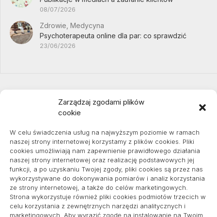
08/07/2026
Zdrowie, Medycyna
Psychoterapeuta online dla par: co sprawdzić
23/06/2026
Zarządzaj zgodami plików
cookie
Projekty domów Podkarpacie
W celu świadczenia usług na najwyższym poziomie w ramach
naszej strony internetowej korzystamy z plików cookies. Pliki
cookies umożliwiają nam zapewnienie prawidłowego działania
naszej strony internetowej oraz realizację podstawowych jej
pozycjonowanie lokalne
funkcji, a po uzyskaniu Twojej zgody, pliki cookies są przez nas
wykorzystywane do dokonywania pomiarów i analiz korzystania
ze strony internetowej, a także do celów marketingowych.
Strona wykorzystuje również pliki cookies podmiotów trzecich w
Informacje
celu korzystania z zewnętrznych narzędzi analitycznych i
marketingowych. Aby wyrazić zgodę na instalowanie na Twoim