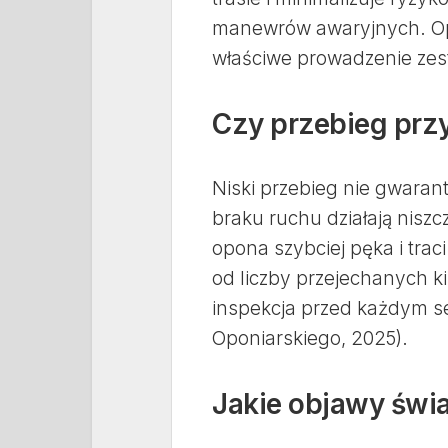
manewrów awaryjnych. Opo
właściwe prowadzenie ze
Czy przebieg prz
Niski przebieg nie gwarant
braku ruchu działają niszc
opona szybciej pęka i trac
od liczby przejechanych k
inspekcja przed każdym s
Oponiarskiego, 2025).
Jakie objawy świ