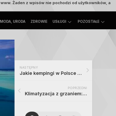
on www. Żaden z wpisów nie pochodzi od użytkowników, a
MODA, URODA
ZDROWIE
USŁUGI
POZOSTAŁE
TECHNOLOGIE
ROZRYWKA,
EDUKACJA
SPORT,
TURYSTYKA
MOTORYZACJA,
NASTĘPNY
TRANSPORT
Jakie kempingi w Polsce są przyjazne dla rodzin z dziećmi – ranking i mapa
POPRZEDNI
Klimatyzacja z grzaniem: kiedy ma sens|Od chłodzenia do dogrzewania: pompa ciepła powietrze–powietrze