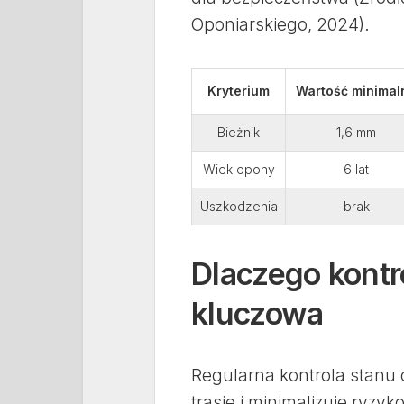
Oponiarskiego, 2024).
Kryterium
Wartość minimal
Bieżnik
1,6 mm
Wiek opony
6 lat
Uszkodzenia
brak
Dlaczego kontr
kluczowa
Regularna kontrola stanu 
trasie i minimalizuje ryz