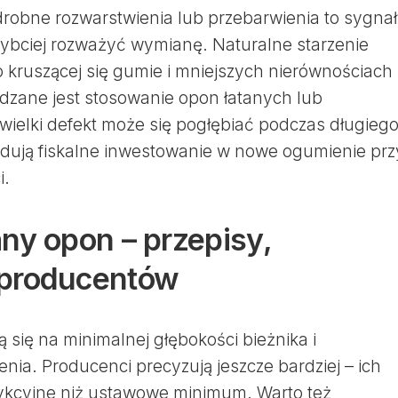
drobne rozwarstwienia lub przebarwienia to sygna
zybciej rozważyć wymianę. Naturalne starzenie
kruszącej się gumie i mniejszych nierównościach
dzane jest stosowanie opon łatanych lub
ielki defekt może się pogłębiać podczas długieg
ndują fiskalne inwestowanie w nowe ogumienie prz
i.
ny opon – przepisy,
 producentów
ą się na minimalnej głębokości bieżnika i
nia. Producenci precyzują jeszcze bardziej – ich
trykcyjne niż ustawowe minimum. Warto też