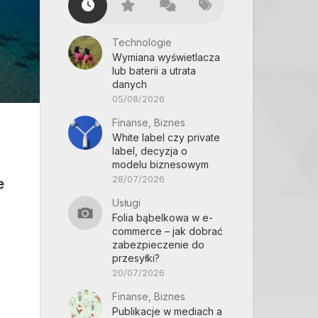
Technologie
Wymiana wyświetlacza
lub baterii a utrata
danych
05/08/2026
Finanse, Biznes
White label czy private
label, decyzja o
modelu biznesowym
28/07/2026
e
Usługi
Folia bąbelkowa w e-
commerce – jak dobrać
zabezpieczenie do
przesyłki?
20/07/2026
Finanse, Biznes
Publikacje w mediach a