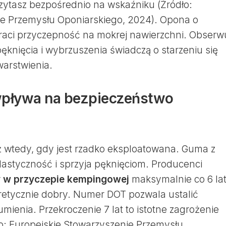
czytasz bezpośrednio na wskaźniku (Źródło:
ie Przemysłu Oponiarskiego, 2024). Opona o
raci przyczepność na mokrej nawierzchni. Obserw
ęknięcia i wybrzuszenia świadczą o starzeniu się
warstwienia.
wpływa na bezpieczeństwo
ż wtedy, gdy jest rzadko eksploatowana. Guma z
elastyczność i sprzyja pęknięciom. Producenci
 w przyczepie kempingowej
maksymalnie co 6 lat
oretycznie dobry. Numer DOT pozwala ustalić
mienia. Przekroczenie 7 lat to istotne zagrożenie
o: Europejskie Stowarzyszenie Przemysłu