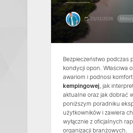
23/02/2026
Motory
Bezpieczeństwo podczas p
kondycji opon. Właściwa
awariom i podnosi komfort
kempingowej
, jak interpr
aktualne oraz jak dobrać 
poniższym poradniku ekspe
użytkowników i zawiera che
wyłącznie z oficjalnych r
organizacji branżowych.