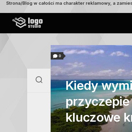
Strona/Blog w całości ma charakter reklamowy, a zamie
Przejdź
do
treści
0
Kiedy wymi
przyczepie
kluczowe k