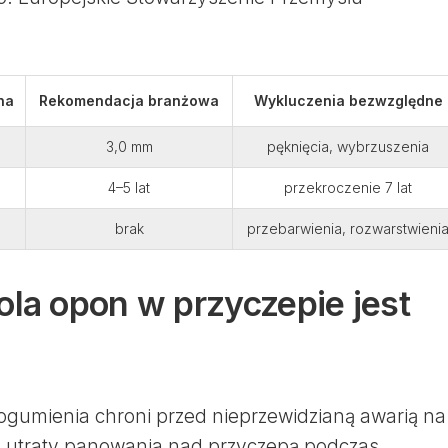
na
Rekomendacja branżowa
Wykluczenia bezwzględne
3,0 mm
pęknięcia, wybrzuszenia
4–5 lat
przekroczenie 7 lat
brak
przebarwienia, rozwarstwieni
ola opon w przyczepie jest
ogumienia chroni przed nieprzewidzianą awarią na
yko utraty panowania nad przyczepą podczas