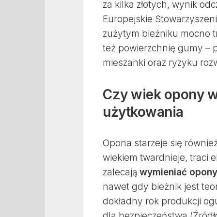
za kilka złotych, wynik od
Europejskie Stowarzyszen
zużytym bieżniku mocno t
też powierzchnię gumy – p
mieszanki oraz ryzyku roz
Czy wiek opony 
użytkowania
Opona starzeje się równie
wiekiem twardnieje, traci 
zalecają
wymieniać opony
nawet gdy bieżnik jest te
dokładny rok produkcji ogu
dla bezpieczeństwa (Źródł