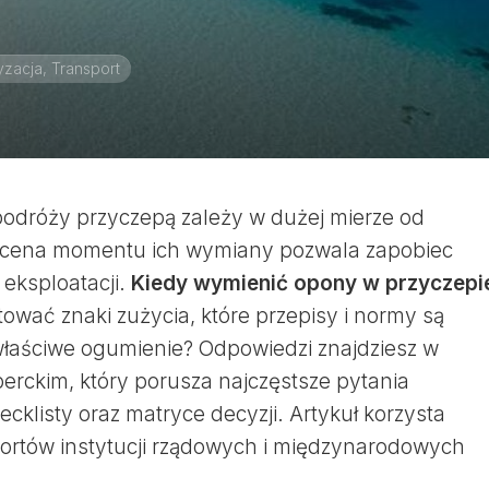
zacja, Transport
odróży przyczepą zależy w dużej mierze od
 ocena momentu ich wymiany pozwala zapobiec
 eksploatacji.
Kiedy wymienić opony w przyczepi
etować znaki zużycia, które przepisy i normy są
właściwe ogumienie? Odpowiedzi znajdziesz w
rckim, który porusza najczęstsze pytania
cklisty oraz matryce decyzji. Artykuł korzysta
aportów instytucji rządowych i międzynarodowych