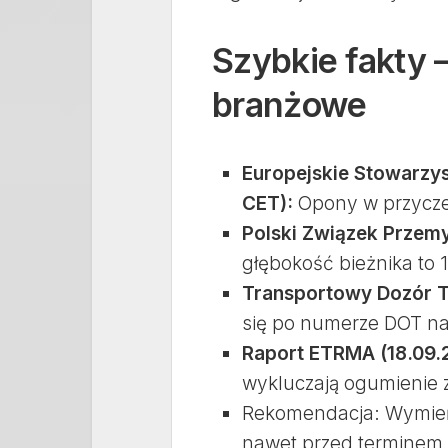
Szybkie fakty 
branżowe
Europejskie Stowarzy
CET):
Opony w przyczep
Polski Związek Przemy
głębokość bieżnika to
Transportowy Dozór Te
się po numerze DOT n
Raport ETRMA (18.09.
wykluczają ogumienie 
Rekomendacja: Wymień 
nawet przed terminem