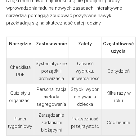
Dzięki temu nawet najmłodsi chętnie podejmują próby
wprowadzenia ładu na nowych zasadach. Interaktywne
narzędzia pomagają zbudować pozytywne nawyki i
przekładają się na skuteczność całej rodziny.
Narzędzie
Zastosowanie
Zalety
Częstotliwość
użycia
Systematyczne
Łatwość
Checklista
porządki i
wydruku,
Co tydzień
PDF
archiwizacja
uniwersalność
Personalizacja
Szybki wybór,
Quiz stylu
Kilka razy w
metody
motywacja
organizacji
roku
segregowania
dziecka
Zarządzanie
Planer
Praktyczność,
zadaniami
Codziennie
tygodniowy
przejrzystość
bieżącymi