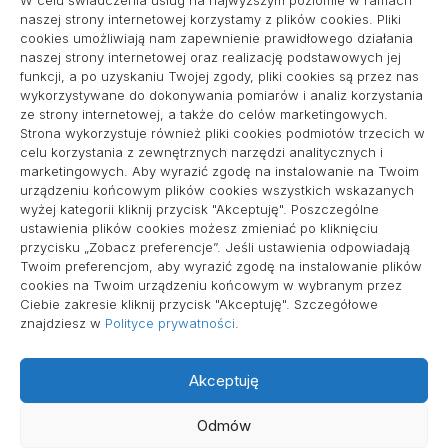
W celu świadczenia usług na najwyższym poziomie w ramach
naszej strony internetowej korzystamy z plików cookies. Pliki
cookies umożliwiają nam zapewnienie prawidłowego działania
naszej strony internetowej oraz realizację podstawowych jej
pozycjonowanie lokalne
funkcji, a po uzyskaniu Twojej zgody, pliki cookies są przez nas
wykorzystywane do dokonywania pomiarów i analiz korzystania
ze strony internetowej, a także do celów marketingowych.
Strona wykorzystuje również pliki cookies podmiotów trzecich w
Informacje
celu korzystania z zewnętrznych narzędzi analitycznych i
marketingowych. Aby wyrazić zgodę na instalowanie na Twoim
Polityka plików cookies (EU)
urządzeniu końcowym plików cookies wszystkich wskazanych
wyżej kategorii kliknij przycisk "Akceptuję". Poszczególne
Polityka prywatności
ustawienia plików cookies możesz zmieniać po kliknięciu
przycisku „Zobacz preferencje”. Jeśli ustawienia odpowiadają
Twoim preferencjom, aby wyrazić zgodę na instalowanie plików
cookies na Twoim urządzeniu końcowym w wybranym przez
Ciebie zakresie kliknij przycisk "Akceptuję". Szczegółowe
znajdziesz w
Polityce prywatności
.
Akceptuję
Wszelkie prawa zastrzeżone
Odmów