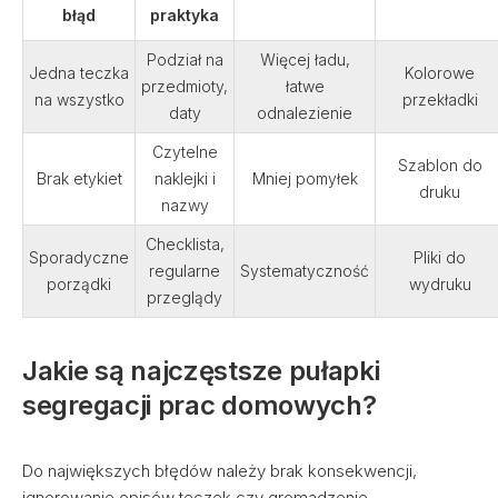
błąd
praktyka
Podział na
Więcej ładu,
Jedna teczka
Kolorowe
przedmioty,
łatwe
na wszystko
przekładki
daty
odnalezienie
Czytelne
Szablon do
Brak etykiet
naklejki i
Mniej pomyłek
druku
nazwy
Checklista,
Sporadyczne
Pliki do
regularne
Systematyczność
porządki
wydruku
przeglądy
Jakie są najczęstsze pułapki
segregacji prac domowych?
Do największych błędów należy brak konsekwencji,
ignorowanie opisów teczek czy gromadzenie