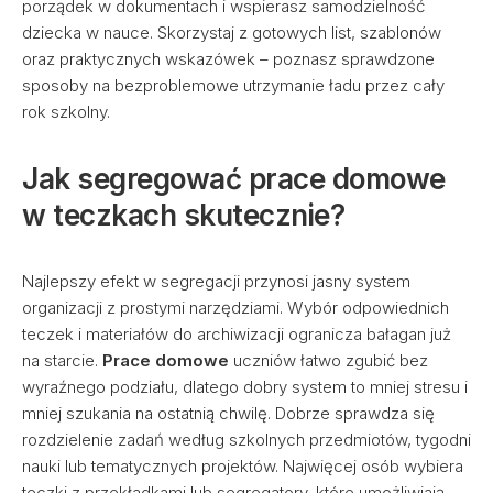
porządek w dokumentach i wspierasz samodzielność
dziecka w nauce. Skorzystaj z gotowych list, szablonów
oraz praktycznych wskazówek – poznasz sprawdzone
sposoby na bezproblemowe utrzymanie ładu przez cały
rok szkolny.
Jak segregować prace domowe
w teczkach skutecznie?
Najlepszy efekt w segregacji przynosi jasny system
organizacji z prostymi narzędziami. Wybór odpowiednich
teczek i materiałów do archiwizacji ogranicza bałagan już
na starcie.
Prace domowe
uczniów łatwo zgubić bez
wyraźnego podziału, dlatego dobry system to mniej stresu i
mniej szukania na ostatnią chwilę. Dobrze sprawdza się
rozdzielenie zadań według szkolnych przedmiotów, tygodni
nauki lub tematycznych projektów. Najwięcej osób wybiera
teczki z przekładkami lub segregatory, które umożliwiają