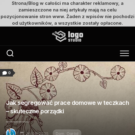
Strona/Blog w całości ma charakter reklamowy, a
zamieszczone na niej artykuły mają na celu
pozycjonowanie stron www. Żaden z wpisów nie pochodzi
od użytkowników, a wszystkie zostały opłacone.
Przejdź
do
treści
0
Jak segregować prace domowe w teczkach
– skuteczne porządki
26/08/2025
Dom, Ogród