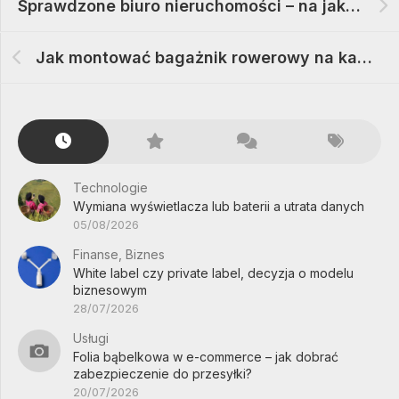
Sprawdzone biuro nieruchomości – na jakie rzeczy zwracać uwagę przy wyborze
Jak montować bagażnik rowerowy na kamper szybko i bez przykrych niespodzianek
Technologie
Wymiana wyświetlacza lub baterii a utrata danych
05/08/2026
Finanse, Biznes
White label czy private label, decyzja o modelu
biznesowym
28/07/2026
Usługi
Folia bąbelkowa w e-commerce – jak dobrać
zabezpieczenie do przesyłki?
20/07/2026