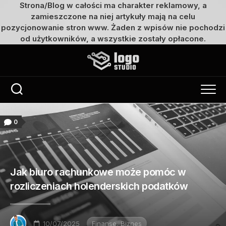
Strona/Blog w całości ma charakter reklamowy, a
zamieszczone na niej artykuły mają na celu
pozycjonowanie stron www. Żaden z wpisów nie pochodzi
od użytkowników, a wszystkie zostały opłacone.
Przejdź
do
treści
0
Jak biuro rachunkowe może pomóc w
rozliczeniach holenderskich podatków
10/07/2025
Finanse, Biznes