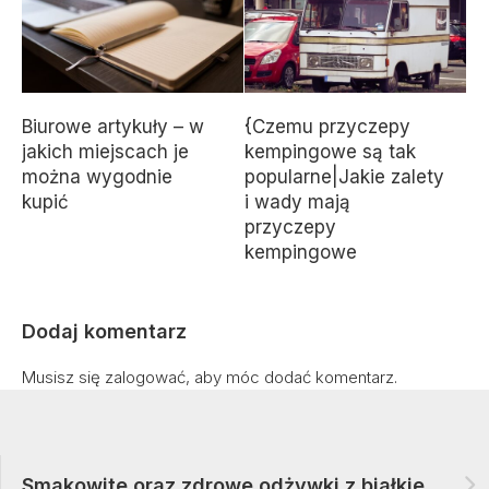
Biurowe artykuły – w
{Czemu przyczepy
jakich miejscach je
kempingowe są tak
można wygodnie
popularne|Jakie zalety
kupić
i wady mają
przyczepy
kempingowe
Dodaj komentarz
Musisz się
zalogować
, aby móc dodać komentarz.
Smakowite oraz zdrowe odżywki z białkiem ze sklepu PureWay