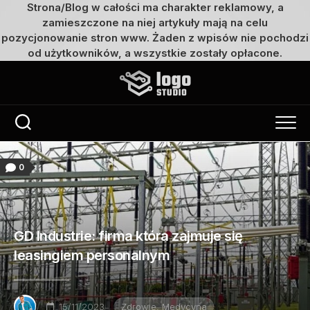
Strona/Blog w całości ma charakter reklamowy, a
zamieszczone na niej artykuły mają na celu
pozycjonowanie stron www. Żaden z wpisów nie pochodzi
od użytkowników, a wszystkie zostały opłacone.
Przejdź
do
treści
0
GD Industrie: firma która zajmuje się
leasingiem personalnym
15/11/2023
Zdrowie, Medycyna