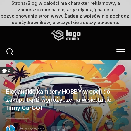
Strona/Blog w całości ma charakter reklamowy, a
zamieszczone na niej artykuły mają na celu
pozycjonowanie stron www. Żaden z wpisów nie pochodzi
od użytkowników, a wszystkie zostały opłacone.
Przejdź
do
treści
0
Eleganckie kampery HOBBY w opcji do
zakupu bądź wypożyczenia w siedzibie
firmy CarGO!
24/07/2024
Usługi