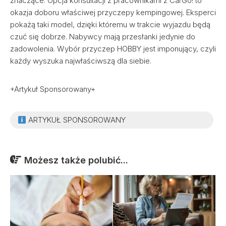
znaczące. Opcja konsultacji z pracownikami z CarGo! to
okazja doboru właściwej przyczepy kempingowej. Eksperci
pokażą taki model, dzięki któremu w trakcie wyjazdu będą
czuć się dobrze. Nabywcy mają przesłanki jedynie do
zadowolenia. Wybór przyczep HOBBY jest imponujący, czyli
każdy wyszuka najwłaściwszą dla siebie.
+Artykuł Sponsorowany+
ARTYKUŁ SPONSOROWANY
Możesz także polubić...