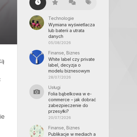
Technologie
Wymiana wyświetlacza
lub baterii a utrata
danych
05/08/2026
Finanse, Biznes
White label czy private
ką
label, decyzja o
modelu biznesowym
28/07/2026
ć
Usługi
Folia bąbelkowa w e-
commerce – jak dobrać
zabezpieczenie do
przesyłki?
ie
20/07/2026
Finanse, Biznes
Publikacje w mediach a