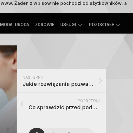
on www. Żaden z wpisów nie pochodzi od użytkowników, a
MODA, URODA
ZDROWIE
USŁUGI
POZOSTAŁE
TECHNOLOGIE
ROZRYWKA,
EDUKACJA
SPORT,
TURYSTYKA
MOTORYZACJA,
NASTĘPNY
TRANSPORT
Jakie rozwiązania pozwalają na szybki montaż podestu – porównanie
POPRZEDNI
Co sprawdzić przed podpisaniem aktu notarialnego przy zakupie – checklista