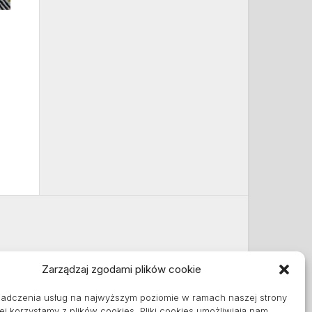
Zarządzaj zgodami plików cookie
Informacje
iadczenia usług na najwyższym poziomie w ramach naszej strony
Polityka plików cookies (EU)
ej korzystamy z plików cookies. Pliki cookies umożliwiają nam