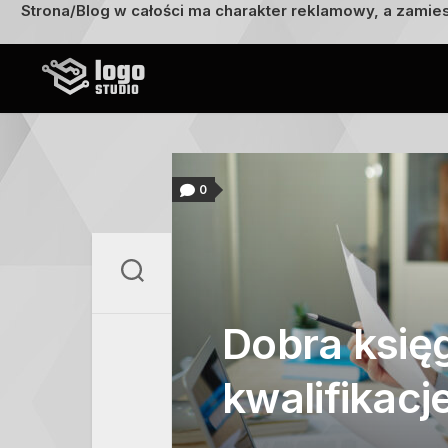
Strona/Blog w całości ma charakter reklamowy, a zamie
Przejdź
do
treści
0
Dobra księg
kwalifikac