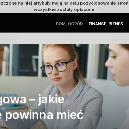
szczone na niej artykuły mają na celu pozycjonowanie str
wszystkie zostały opłacone.
DOM, OGRÓD
FINANSE, BIZNES
owa – jakie
je powinna mieć