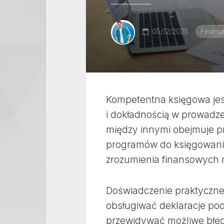
05/12/2025
Finans
Kompetentna księgowa jest
i dokładnością w prowad
między innymi obejmuje p
programów do księgowania
zrozumienia finansowych
Doświadczenie praktyczne
obsługiwać deklaracje pod
przewidywać możliwe błędy