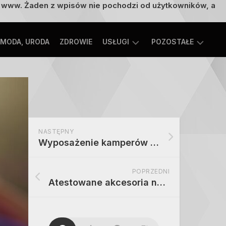
on www. Żaden z wpisów nie pochodzi od użytkowników, a
MODA, URODA
ZDROWIE
USŁUGI
POZOSTAŁE
TECHNOLOGIE
ROZRYWKA,
EDUKACJA
SPORT,
TURYSTYKA
MOTORYZACJA,
NASTĘPNY
TRANSPORT
Wyposażenie kamperów wynajmowanych w CarGO!
POPRZEDNI
Atestowane akcesoria na kemping