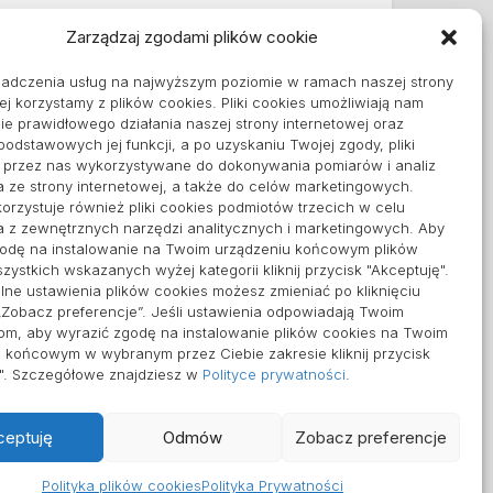
Zarządzaj zgodami plików cookie
Informacje
iadczenia usług na najwyższym poziomie w ramach naszej strony
Polityka plików cookies (EU)
ej korzystamy z plików cookies. Pliki cookies umożliwiają nam
Polityka prywatności
e prawidłowego działania naszej strony internetowej oraz
 podstawowych jej funkcji, a po uzyskaniu Twojej zgody, pliki
ą przez nas wykorzystywane do dokonywania pomiarów i analiz
a ze strony internetowej, a także do celów marketingowych.
orzystuje również pliki cookies podmiotów trzecich w celu
a z zewnętrznych narzędzi analitycznych i marketingowych. Aby
godę na instalowanie na Twoim urządzeniu końcowym plików
zystkich wskazanych wyżej kategorii kliknij przycisk "Akceptuję".
ne ustawienia plików cookies możesz zmieniać po kliknięciu
„Zobacz preferencje”. Jeśli ustawienia odpowiadają Twoim
om, aby wyrazić zgodę na instalowanie plików cookies na Twoim
 końcowym w wybranym przez Ciebie zakresie kliknij przycisk
ę". Szczegółowe znajdziesz w
Polityce prywatności
.
ceptuję
Odmów
Zobacz preferencje
Polityka plików cookies
Polityka Prywatności