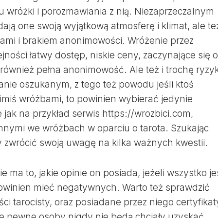
 u wróżki i porozmawiania z nią. Niezaprzeczalnym
dają one swoją wyjątkową atmosferę i klimat, ale te
tami i brakiem anonimowości. Wróżenie przez
ejności łatwy dostęp, niskie ceny, zaczynające się 
ak również pełna anonimowość. Ale też i trochę ryzy
tanie oszukanym, z tego też powodu jeśli ktoś
imiś wróżbami, to powinien wybierać jedynie
jak na przykład serwis https://wrozbici.com,
 innymi we wróżbach w oparciu o tarota. Szukając
 zwrócić swoją uwagę na kilka ważnych kwestii.
 ma to, jakie opinie on posiada, jeżeli wszystko je
powinien mieć negatywnych. Warto też sprawdzić
ci tarocisty, oraz posiadane przez niego certyfikat
, że pewne osoby nigdy nie będą chciały uzyskać