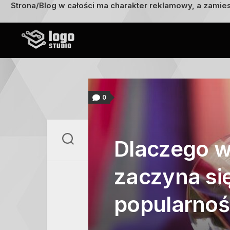
Strona/Blog w całości ma charakter reklamowy, a zamie
Przejdź
do
treści
0
Dlaczego w
zaczyna się
popularnoś