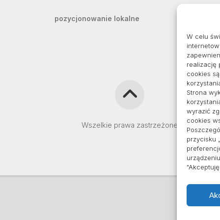
pozycjonowanie lokalne
W celu św
internetow
zapewnieni
realizację
cookies s
korzystani
Strona wyk
korzystani
wyrazić z
cookies ws
Wszelkie prawa zastrzeżone
Poszczegól
przycisku 
preferencj
urządzeniu
"Akceptuj
Ak