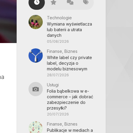
Technologie
Wymiana wyświetlacza
lub baterii a utrata
danych
05/08/2026
Finanse, Biznes
White label czy private
label, decyzja o
modelu biznesowym
28/07/2026
na
Usługi
Folia bąbelkowa w e-
commerce – jak dobrać
zabezpieczenie do
przesyłki?
20/07/2026
Finanse, Biznes
Publikacje w mediach a