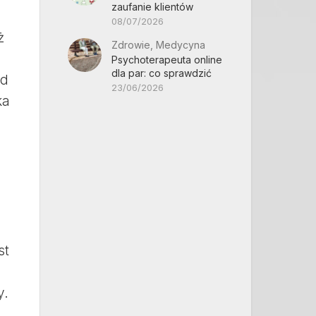
zaufanie klientów
08/07/2026
ż
Zdrowie, Medycyna
Psychoterapeuta online
dla par: co sprawdzić
od
23/06/2026
ka
st
y.