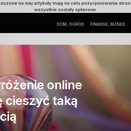
szczone na niej artykuły mają na celu pozycjonowanie str
wszystkie zostały opłacone.
DOM, OGRÓD
FINANSE, BIZNES
różenie online
 cieszyć taką
cią