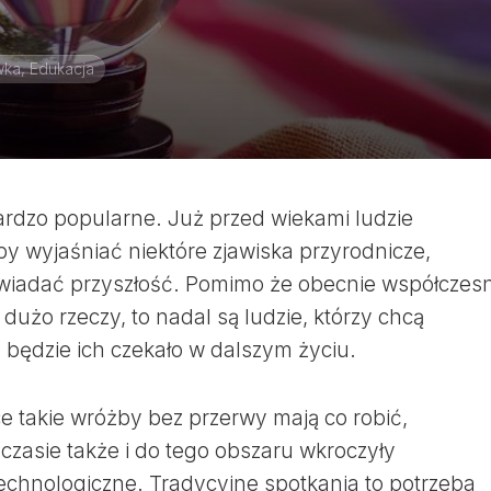
ka, Edukacja
rdzo popularne. Już przed wiekami ludzie
y wyjaśniać niektóre zjawiska przyrodnicze,
wiadać przyszłość. Pomimo że obecnie współczes
użo rzeczy, to nadal są ludzie, którzy chcą
h będzie ich czekało w dalszym życiu.
e takie wróżby bez przerwy mają co robić,
czasie także i do tego obszaru wkroczyły
chnologiczne. Tradycyjne spotkania to potrzeba