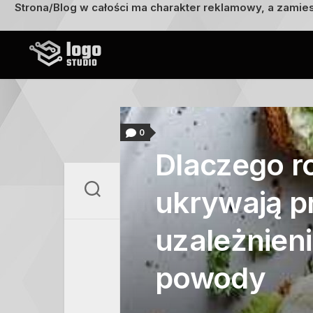
Strona/Blog w całości ma charakter reklamowy, a zamie
Przejdź
do
treści
0
Dlaczego r
ukrywają p
uzależnien
powody