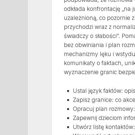
odkłada konfrontację „na j
uzależnioną, co pozornie 
przychodzi wraz z normali
świadczy o słabości”. Po
bez obwiniania i plan roz
mechanizmy lęku i wstydu, 
komunikaty o faktach, unik
wyznaczenie granic bezp
Ustal język faktów: opi
Zapisz granice: co akc
Opracuj plan rozmowy: 
Zapewnij dzieciom info
Utwórz listę kontaktów