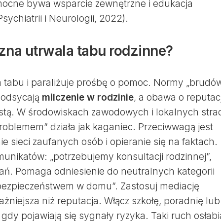
ocne bywa wsparcie zewnętrzne i edukacja
sychiatrii i Neurologii, 2022).
zna utrwala tabu rodzinne?
 tabu i paraliżuje prośbę o pomoc. Normy „brudó
 podsycają
milczenie w rodzinie
, a obawa o reputac
listą. W środowiskach zawodowych i lokalnych stra
problemem” działa jak kaganiec. Przeciwwagą jest
e sieci zaufanych osób i opieranie się na faktach.
unikatów: „potrzebujemy konsultacji rodzinnej”,
. Pomaga odniesienie do neutralnych kategorii
bezpieczeństwem w domu”. Zastosuj mediację
ażniejsza niż reputacja. Włącz szkołę, poradnię lub
 gdy pojawiają się sygnały ryzyka. Taki ruch osłabi