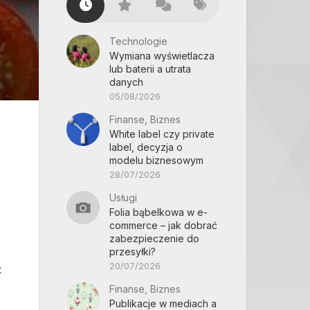
Technologie
Wymiana wyświetlacza
lub baterii a utrata
danych
05/08/2026
Finanse, Biznes
White label czy private
label, decyzja o
modelu biznesowym
28/07/2026
Usługi
Folia bąbelkowa w e-
commerce – jak dobrać
zabezpieczenie do
przesyłki?
20/07/2026
ć
Finanse, Biznes
Publikacje w mediach a