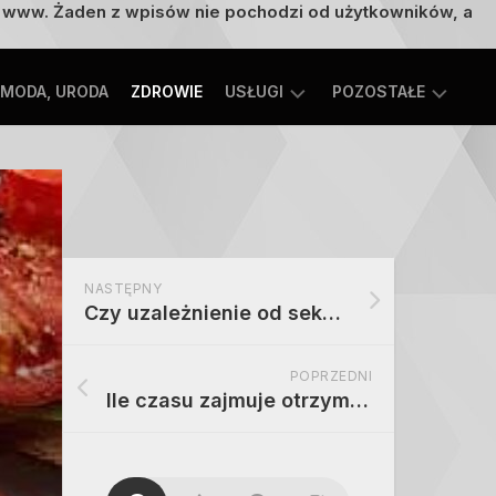
on www. Żaden z wpisów nie pochodzi od użytkowników, a
MODA, URODA
ZDROWIE
USŁUGI
POZOSTAŁE
TECHNOLOGIE
ROZRYWKA,
EDUKACJA
SPORT,
TURYSTYKA
MOTORYZACJA,
NASTĘPNY
TRANSPORT
Czy uzależnienie od seksu to choroba psychiczna – diagnoza i fakty
POPRZEDNI
Ile czasu zajmuje otrzymanie wypisu z aktu notarialnego – czas oczekiwania i realne terminy