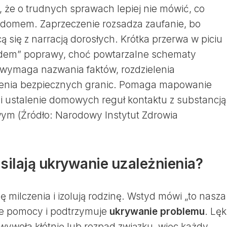
ię, że o trudnych sprawach lepiej nie mówić, co
 domem. Zaprzeczenie rozsadza zaufanie, bo
 się z narracją dorosłych. Krótka przerwa w piciu
wodem” poprawy, choć powtarzalne schematy
li wymaga nazwania faktów, rozdzielenia
żenia bezpiecznych granic. Pomaga mapowanie
 i ustalenie domowych reguł kontaktu z substancją
m (Źródło: Narodowy Instytut Zdrowia
asilają ukrywanie uzależnienia?
ę milczenia i izolują rodzinę. Wstyd mówi „to nasza
ie pomocy i podtrzymuje
ukrywanie problemu
. Lęk
ywoła kłótnię lub rozpad związku, więc każdy