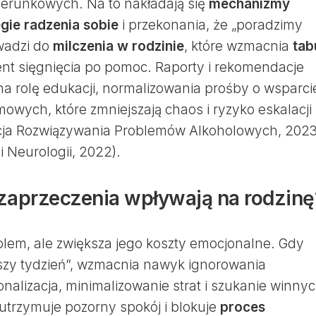
zerunkowych. Na to nakładają się
mechanizmy
egie radzenia sobie
i przekonania, że „poradzimy
owadzi do
milczenia w rodzinie
, które wzmacnia
tab
t sięgnięcia po pomoc. Raporty i rekomendacje
na rolę edukacji, normalizowania prośby o wsparci
owych, które zmniejszają chaos i ryzyko eskalacji
cja Rozwiązywania Problemów Alkoholowych, 2023
 i Neurologii, 2022).
aprzeczenia wpływają na rodzinę
lem, ale zwiększa jego koszty emocjonalne. Gdy
rszy tydzień”, wzmacnia nawyk ignorowania
onalizacja, minimalizowanie strat i szukanie winny
utrzymuje pozorny spokój i blokuje
proces