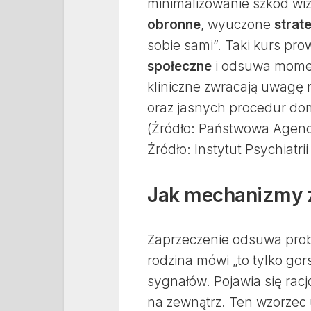
minimalizowanie szkód wi
obronne
, wyuczone
strat
sobie sami”. Taki kurs pr
społeczne
i odsuwa momen
kliniczne zwracają uwagę 
oraz jasnych procedur dom
(Źródło: Państwowa Agen
Źródło: Instytut Psychiatrii
Jak mechanizmy z
Zaprzeczenie odsuwa prob
rodzina mówi „to tylko go
sygnałów. Pojawia się racj
na zewnątrz. Ten wzorzec 