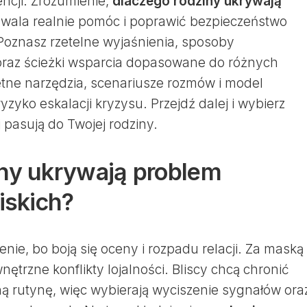
ncji. Zrozumienie,
dlaczego rodziny ukrywają
zwala realnie pomóc i poprawić bezpieczeństwo
oznasz rzetelne wyjaśnienia, sposoby
oraz ścieżki wsparcia dopasowane do różnych
retne narzędzia, scenariusze rozmów i model
ryzyko eskalacji kryzysu. Przejdź dalej i wybierz
j pasują do Twojej rodziny.
iny ukrywają problem
iskich?
nie, bo boją się oceny i rozpadu relacji. Za maską
wnętrzne konflikty lojalności. Bliscy chcą chronić
nną rutynę, więc wybierają wyciszenie sygnałów ora