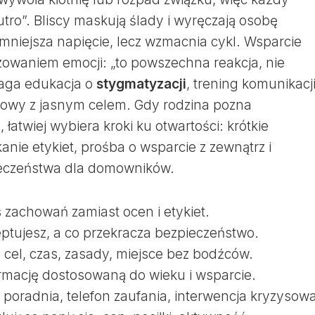
utro”. Bliscy maskują ślady i wyręczają osobę
zmniejsza napięcie, lecz wzmacnia cykl. Wsparcie
zowaniem emocji: „to powszechna reakcja, nie
maga edukacja o
stygmatyzacji
, trening komunikacj
mowy z jasnym celem. Gdy rodzina pozna
łatwiej wybiera kroki ku otwartości: krótkie
anie etykiet, prośba o wsparcie z zewnątrz i
ieczeństwa dla domowników.
s zachowań zamiast ocen i etykiet.
eptujesz, a co przekracza bezpieczeństwo.
cel, czas, zasady, miejsce bez bodźców.
rmację dostosowaną do wieku i wsparcie.
: poradnia, telefon zaufania, interwencja kryzysow