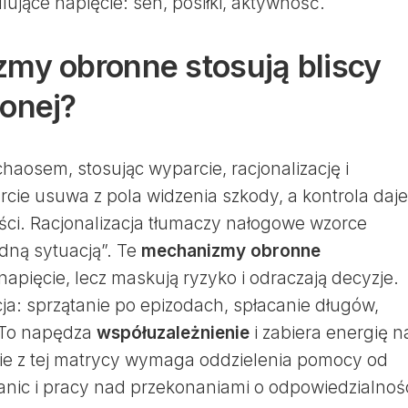
ujące napięcie: sen, posiłki, aktywność.
my obronne stosują bliscy
onej?
haosem, stosując wyparcie, racjonalizację i
cie usuwa z pola widzenia szkody, a kontrola daje
ci. Racjonalizacja tłumaczy nałogowe wzorce
udną sytuacją”. Te
mechanizmy obronne
apięcie, lecz maskują ryzyko i odraczają decyzje.
ja: sprzątanie po epizodach, spłacanie długów,
. To napędza
współuzależnienie
i zabiera energię n
cie z tej matrycy wymaga oddzielenia pomocy od
ranic i pracy nad przekonaniami o odpowiedzialnoś