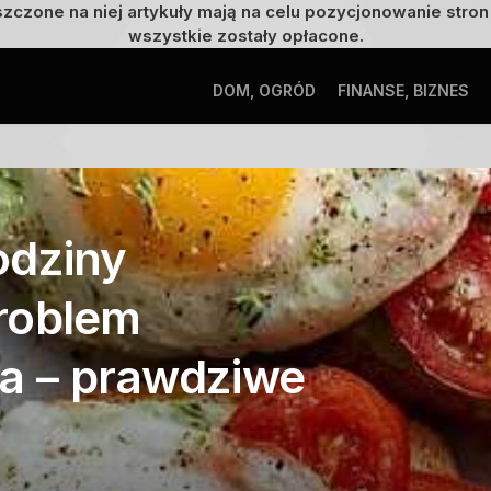
szczone na niej artykuły mają na celu pozycjonowanie str
wszystkie zostały opłacone.
DOM, OGRÓD
FINANSE, BIZNES
odziny
roblem
ia – prawdziwe