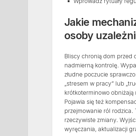
Wprowadź rytuały regul
Jakie mechaniz
osoby uzależni
Bliscy chronią dom przed c
nadmierną kontrolę. Wypar
złudne poczucie sprawczoś
„stresem w pracy” lub „tr
krótkoterminowo obniżają n
Pojawia się też kompensac
przejmowanie ról rodzica
rzeczywiste zmiany. Wyjś
wyręczania, aktualizacji g