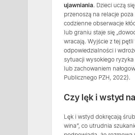
ujawniania
. Dzieci uczą s
przenoszą na relacje poza
codzienne obserwacje kłócą
lub graniu staje się „do
wracają. Wyjście z tej pęt
odpowiedzialności i wdro
sytuacji wysokiego ryzyka
lub zachowaniem nałogowy
Publicznego PZH, 2022).
Czy lęk i wstyd n
Lęk i wstyd dokręcają śrub
wina”, co utrudnia szukan
podpowiada, że rozmowa w