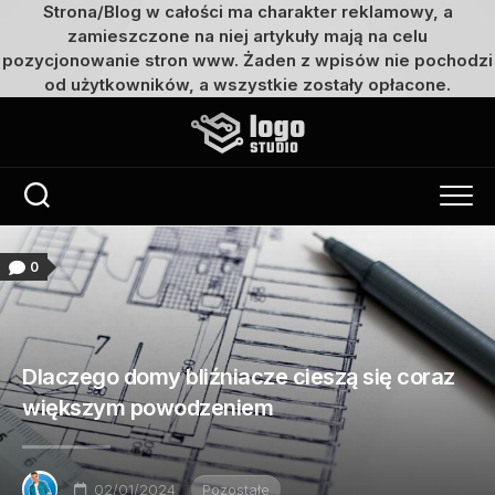
Strona/Blog w całości ma charakter reklamowy, a
zamieszczone na niej artykuły mają na celu
pozycjonowanie stron www. Żaden z wpisów nie pochodzi
od użytkowników, a wszystkie zostały opłacone.
Przejdź
do
treści
0
Dlaczego domy bliźniacze cieszą się coraz
większym powodzeniem
02/01/2024
Pozostałe