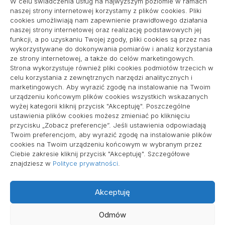
W celu świadczenia usług na najwyższym poziomie w ramach
naszej strony internetowej korzystamy z plików cookies. Pliki
cookies umożliwiają nam zapewnienie prawidłowego działania
naszej strony internetowej oraz realizację podstawowych jej
pozycjonowanie lokalne
funkcji, a po uzyskaniu Twojej zgody, pliki cookies są przez nas
wykorzystywane do dokonywania pomiarów i analiz korzystania
ze strony internetowej, a także do celów marketingowych.
Strona wykorzystuje również pliki cookies podmiotów trzecich w
Informacje
celu korzystania z zewnętrznych narzędzi analitycznych i
marketingowych. Aby wyrazić zgodę na instalowanie na Twoim
Polityka plików cookies (EU)
urządzeniu końcowym plików cookies wszystkich wskazanych
wyżej kategorii kliknij przycisk "Akceptuję". Poszczególne
Polityka prywatności
ustawienia plików cookies możesz zmieniać po kliknięciu
przycisku „Zobacz preferencje”. Jeśli ustawienia odpowiadają
Twoim preferencjom, aby wyrazić zgodę na instalowanie plików
cookies na Twoim urządzeniu końcowym w wybranym przez
Ciebie zakresie kliknij przycisk "Akceptuję". Szczegółowe
znajdziesz w
Polityce prywatności
.
Akceptuję
Wszelkie prawa zastrzeżone
Odmów