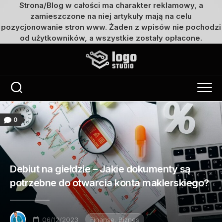
Strona/Blog w całości ma charakter reklamowy, a
zamieszczone na niej artykuły mają na celu
pozycjonowanie stron www. Żaden z wpisów nie pochodzi
od użytkowników, a wszystkie zostały opłacone.
Przejdź
do
treści
0
Debiut na giełdzie – Jakie dokumenty są
potrzebne do otwarcia konta maklerskiego?
06/12/2023
Finanse, Biznes