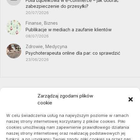
Folia bąbelkowa w e-commerce – jak dobrać
zabezpieczenie do przesyłki?
20/07/2026
Finanse, Biznes
Publikacje w mediach a zaufanie klientów
08/07/2026
Zdrowie, Medycyna
Psychoterapeuta online dla par: co sprawdzić
23/06/2026
Zarządzaj zgodami plików
cookie
Projekty domów Podkarpacie
W celu świadczenia usług na najwyższym poziomie w ramach
naszej strony internetowej korzystamy z plików cookies. Pliki
cookies umożliwiają nam zapewnienie prawidłowego działania
naszej strony internetowej oraz realizację podstawowych jej
pozycjonowanie lokalne
funkcji, a po uzyskaniu Twojej zgody, pliki cookies są przez nas