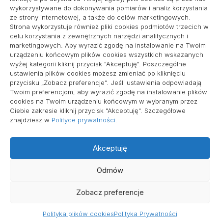
wykorzystywane do dokonywania pomiarów i analiz korzystania
ze strony internetowej, a także do celów marketingowych.
Strona wykorzystuje również pliki cookies podmiotów trzecich w
Informacje
celu korzystania z zewnętrznych narzędzi analitycznych i
marketingowych. Aby wyrazić zgodę na instalowanie na Twoim
Polityka plików cookies (EU)
urządzeniu końcowym plików cookies wszystkich wskazanych
wyżej kategorii kliknij przycisk "Akceptuję". Poszczególne
Polityka prywatności
ustawienia plików cookies możesz zmieniać po kliknięciu
przycisku „Zobacz preferencje”. Jeśli ustawienia odpowiadają
Twoim preferencjom, aby wyrazić zgodę na instalowanie plików
cookies na Twoim urządzeniu końcowym w wybranym przez
Ciebie zakresie kliknij przycisk "Akceptuję". Szczegółowe
znajdziesz w
Polityce prywatności
.
Akceptuję
Wszelkie prawa zastrzeżone
Odmów
Zobacz preferencje
Polityka plików cookies
Polityka Prywatności