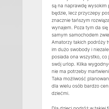
są na naprawdę wysokim p
będzie, lecz przyczepy po
znacznie tańszym rozwiązan
wynajem. Poza tym da się 
samym samochodem zwiedza
Amatorzy takich podróży 
im dużo swobody i niezale
posiada ona wszystko, co
swój urlop. Kilka wygodnyc
nie ma potrzeby martwieni
Taka możliwość planowani
dla wielu osób bardzo cenn
dziećmi.
Dla dzieci podróż w takiej