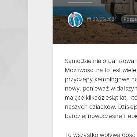
28/05/2024
Pozos
Samodzielnie organizowan
Możliwości na to jest wiel
przyczepy kempingowe n
nowy, ponieważ w dalszy
mające kilkadziesiąt lat,
naszych dziadków. Dzisie
bardziej nowoczesne i lepi
To wszystko wpływa dość 