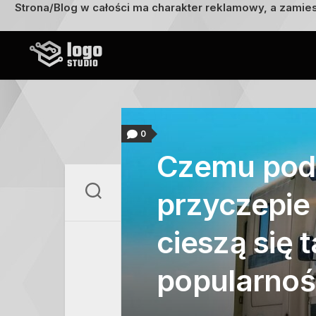
Strona/Blog w całości ma charakter reklamowy, a zamie
Przejdź
do
treści
0
Czemu pod
przyczepie
cieszą się 
popularnoś