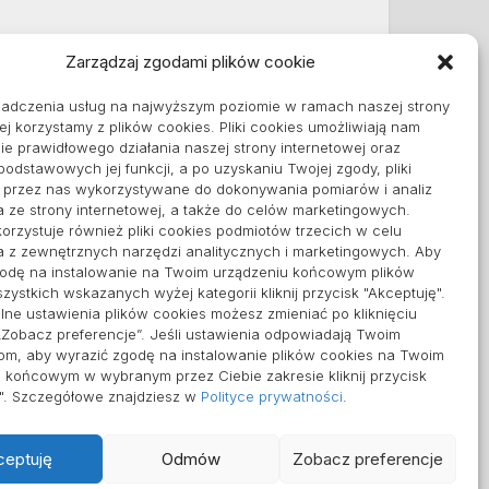
Zarządzaj zgodami plików cookie
Informacje
iadczenia usług na najwyższym poziomie w ramach naszej strony
Polityka plików cookies (EU)
ej korzystamy z plików cookies. Pliki cookies umożliwiają nam
Polityka prywatności
e prawidłowego działania naszej strony internetowej oraz
 podstawowych jej funkcji, a po uzyskaniu Twojej zgody, pliki
ą przez nas wykorzystywane do dokonywania pomiarów i analiz
a ze strony internetowej, a także do celów marketingowych.
orzystuje również pliki cookies podmiotów trzecich w celu
a z zewnętrznych narzędzi analitycznych i marketingowych. Aby
godę na instalowanie na Twoim urządzeniu końcowym plików
zystkich wskazanych wyżej kategorii kliknij przycisk "Akceptuję".
ne ustawienia plików cookies możesz zmieniać po kliknięciu
„Zobacz preferencje”. Jeśli ustawienia odpowiadają Twoim
om, aby wyrazić zgodę na instalowanie plików cookies na Twoim
 końcowym w wybranym przez Ciebie zakresie kliknij przycisk
ę". Szczegółowe znajdziesz w
Polityce prywatności
.
ceptuję
Odmów
Zobacz preferencje