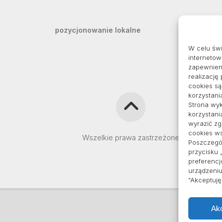
pozycjonowanie lokalne
W celu św
internetow
zapewnieni
realizację
cookies s
korzystani
Strona wyk
korzystani
wyrazić z
cookies ws
Wszelkie prawa zastrzeżone
Poszczegól
przycisku 
preferencj
urządzeniu
"Akceptuj
Ak