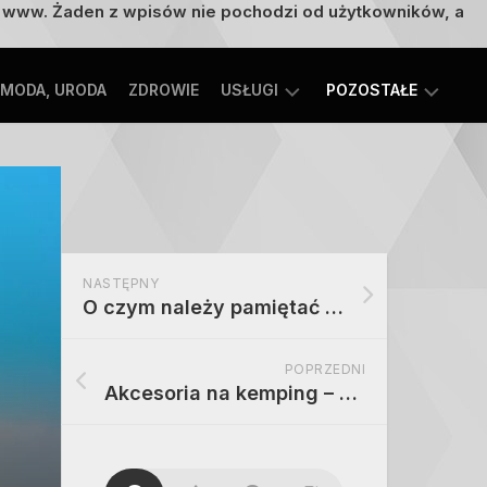
on www. Żaden z wpisów nie pochodzi od użytkowników, a
MODA, URODA
ZDROWIE
USŁUGI
POZOSTAŁE
TECHNOLOGIE
ROZRYWKA,
EDUKACJA
SPORT,
TURYSTYKA
MOTORYZACJA,
NASTĘPNY
TRANSPORT
O czym należy pamiętać przy wynajmie kampera na urlop
POPRZEDNI
Akcesoria na kemping – czemu warto je zabrać w podróż