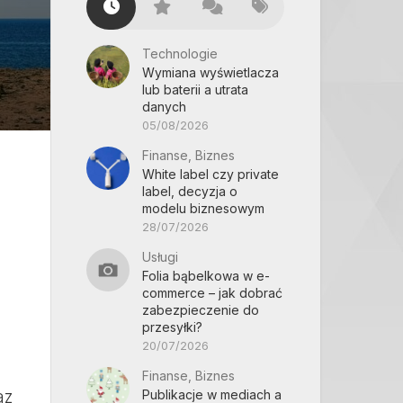
Technologie
Wymiana wyświetlacza
lub baterii a utrata
danych
05/08/2026
Finanse, Biznes
White label czy private
label, decyzja o
modelu biznesowym
28/07/2026
Usługi
Folia bąbelkowa w e-
commerce – jak dobrać
zabezpieczenie do
przesyłki?
20/07/2026
Finanse, Biznes
az
Publikacje w mediach a