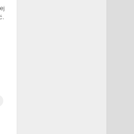
ej
ć.