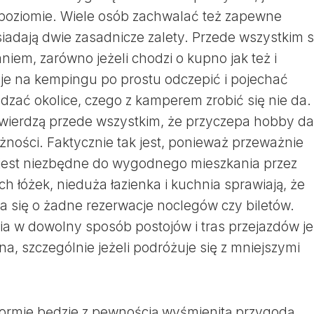
oziomie. Wiele osób zachwalać też zapewne
siadają dwie zasadnicze zalety. Przede wszystkim 
iem, zarówno jeżeli chodzi o kupno jak też i
je na kempingu po prostu odczepić i pojechać
ć okolice, czego z kamperem zrobić się nie da.
twierdzą przede wszystkim, że przyczepa hobby da
żności. Faktycznie tak jest, ponieważ przeważnie
 jest niezbędne do wygodnego mieszkania przez
h łóżek, nieduża łazienka i kuchnia sprawiają, że
a się o żadne rezerwacje noclegów czy biletów.
a w dowolny sposób postojów i tras przejazdów je
a, szczególnie jeżeli podróżuje się z mniejszymi
 formie będzie z pewnością wyśmienitą przygodą,