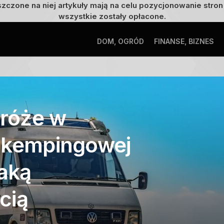
szczone na niej artykuły mają na celu pozycjonowanie str
wszystkie zostały opłacone.
DOM, OGRÓD
FINANSE, BIZNES
róże w
 kempingowej
taką
cią